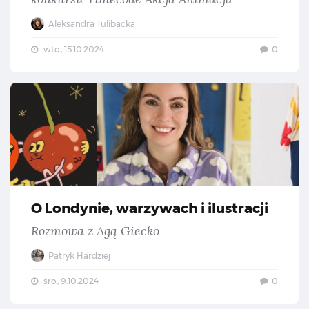
Aleksandra Tulibacka
wto., 15.10.2024
0
O L
O Londynie, warzywach i ilustracji
Rozmowa z Agą Giecko
Patryk Hardziej
śro., 9.10.2024
0