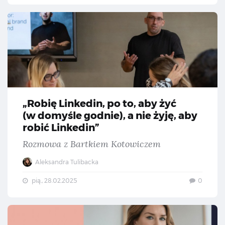
„Ro
„Robię Linkedin, po to, aby żyć
(w domyśle godnie), a nie żyję, aby
robić Linkedin”
Rozmowa z Bartkiem Kotowiczem
Aleksandra Tulibacka
pią., 28.02.2025
0
Mar