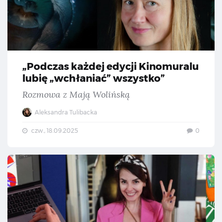
„Podczas każdej edycji Kinomuralu
lubię „wchłaniać” wszystko”
Rozmowa z Mają Wolińską
Aleksandra Tulibacka
czw., 18.09.2025
0
„Ba