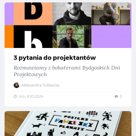
3 
3 pytania do projektantów
Rozmawiamy z bohaterami Bydgoskich Dni
Projektowych
Aleksandra Tulibacka
śro., 9.10.2024
0
„Pl