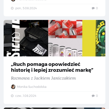
pon., 5.08.2024
0
„Ru
„Ruch pomaga opowiedzieć
historię i lepiej zrozumieć markę”
Rozmowa z Jackiem Janiczakiem
Monika Suchodolska
czw., 1.08.2024
0
„Na