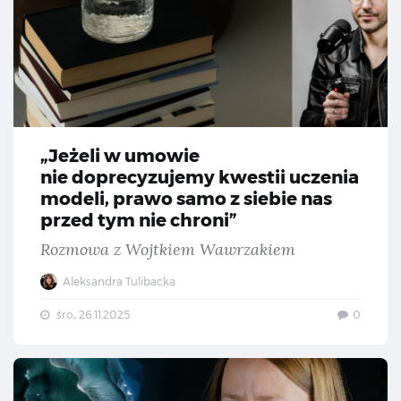
„Jeżeli w umowie
nie doprecyzujemy kwestii uczenia
modeli, prawo samo z siebie nas
przed tym nie chroni”
Rozmowa z Wojtkiem Wawrzakiem
Aleksandra Tulibacka
śro., 26.11.2025
0
„Po