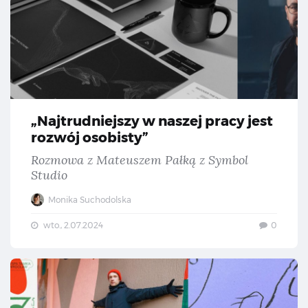
„Najtrudniejszy w naszej pracy jest
rozwój osobisty”
Rozmowa z Mateuszem Pałką z Symbol
Studio
Monika Suchodolska
wto., 2.07.2024
0
Ma