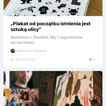
„Plakat od początku istnienia jest
sztuką ulicy”
Rozmowa z Pawłem Sky i zaproszenie
na wernisaż
Aleksandra Tulibacka
wto., 8.10.2024
0
Ki