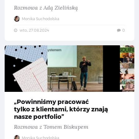
Rozmowa z Adą Zielińską
Monika Suchodolska
wto., 27.08.2024
0
„Po
„Powinniśmy pracować
tylko z klientami, którzy znają
nasze portfolio”
Rozmowa z Tomem Biskupem
Monika Suchodolska