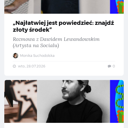
„Najłatwiej jest powiedzieć: znajdź
złoty środek”
Rozmowa z Dawidem Lewandowskim
(Artysta na Socialu)
Monika Suchodolska
wto., 28.07.2026
0
„Cz