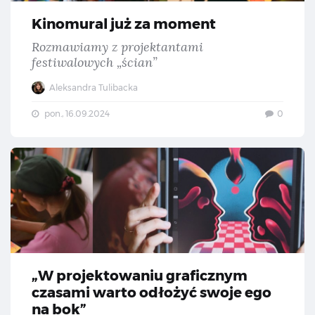
Kinomural już za moment
Rozmawiamy z projektantami
festiwalowych „ścian”
Aleksandra Tulibacka
pon., 16.09.2024
0
„W 
„W projektowaniu graficznym
czasami warto odłożyć swoje ego
na bok”