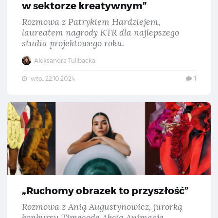
w sektorze kreatywnym”
Rozmowa z Patrykiem Hardziejem,
laureatem nagrody KTR dla najlepszego
studia projektowego roku.
Aleksandra Tulibacka
wto., 22.10.2024
1
„Ru
„Ruchomy obrazek to przyszłość”
Rozmowa z Anią Augustynowicz, jurorką
konkursu Timecode Akcja Animacja