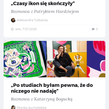
„Czasy ikon się skończyły”
Rozmowa z Patrykiem Hardziejem
Aleksandra Tulibacka
wto., 7.07.2026
0
„Po
„Po studiach byłam pewna, że do
niczego nie nadaję”
Rozmowa z Katarzyną Bogucką
Monika Suchodolska