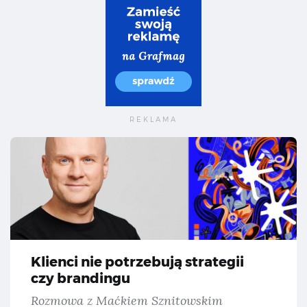
Kli
Klienci nie potrzebują strategii
czy brandingu
Rozmowa z Maćkiem Sznitowskim