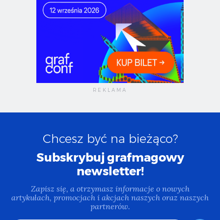
Chcesz być na bieżąco?
Subskrybuj grafmagowy
newsletter!
Zapisz się, a otrzymasz informacje o nowych
artykułach, promocjach i akcjach naszych oraz naszych
partnerów.