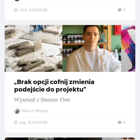
wto., 2.06.2026
0
„Br
„Brak opcji cofnij zmienia
podejście do projektu”
Wywiad z Snooze One
Marcin Motyw
pią., 10.04.2026
0
„Je