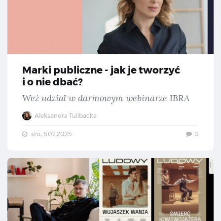
Marki publiczne - jak je tworzyć
i o nie dbać?
Weź udział w darmowym webinarze IBRA
Aleksandra Tulibacka
śro., 5.02.2025
0
„De