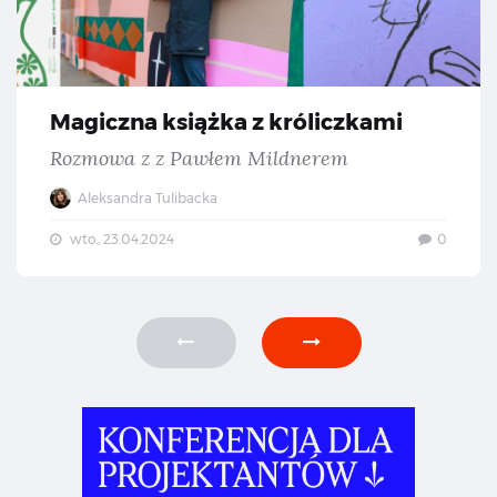
Magiczna książka z króliczkami
Rozmowa z z Pawłem Mildnerem
Aleksandra Tulibacka
wto., 23.04.2024
0