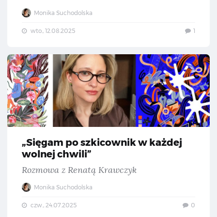
Monika Suchodolska
wto., 12.08.2025
1
„Si
„Sięgam po szkicownik w każdej
wolnej chwili”
Rozmowa z Renatą Krawczyk
Monika Suchodolska
czw., 24.07.2025
0