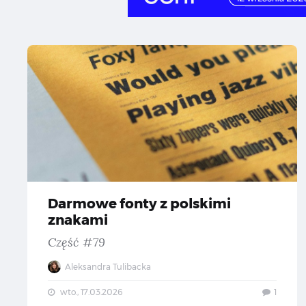
Da
Darmowe fonty z polskimi
znakami
Część #79
Aleksandra Tulibacka
wto., 17.03.2026
1