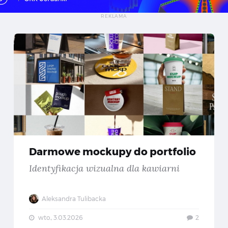
rmowe fonty z polskimi znakami — Część #79
Darmo
Darmowe mockupy do portfolio
Identyfikacja wizualna dla kawiarni
Aleksandra Tulibacka
wto., 3.03.2026
2