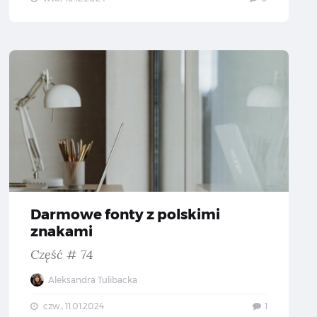
we fonty z polskimi znakami — Część #75
Darmowe
Darmowe fonty z polskimi
znakami
Część # 74
Aleksandra Tulibacka
czw., 11.01.2024
1