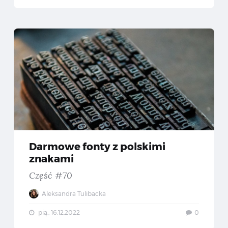
rmowe ilustracje #2 — Darmowe materiały dla projektanów
Darmo
Darmowe fonty z polskimi
znakami
Część #70
Aleksandra Tulibacka
pią., 16.12.2022
0