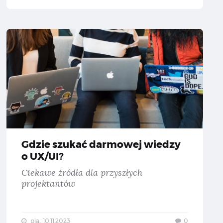
we fonty z polskimi znakami — Część #73
Gdzie s
Gdzie szukać darmowej wiedzy
o UX/UI?
Ciekawe źródła dla przyszłych
projektantów
pią., 10.11.2023
0