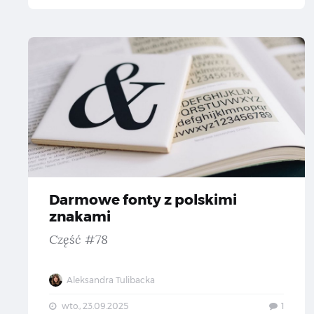
Da
Darmowe fonty z polskimi
znakami
Część #78
Aleksandra Tulibacka
wto., 23.09.2025
1