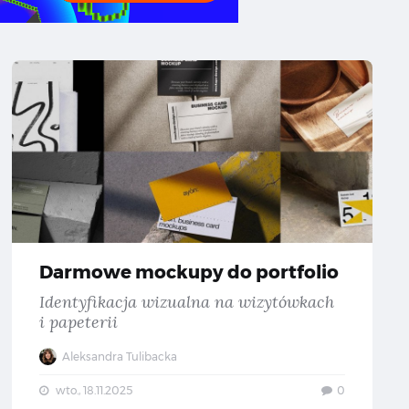
we mockupy do portfolio — Identyfikacja wizualna dla kawiarni
Darmowe 
Darmowe mockupy do portfolio
Identyfikacja wizualna na wizytówkach
i papeterii
Aleksandra Tulibacka
wto., 18.11.2025
0