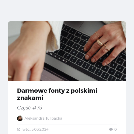
rmowe fonty z polskimi znakami — Część #76
Darmo
Darmowe fonty z polskimi
znakami
Część #75
Aleksandra Tulibacka
wto., 5.03.2024
0