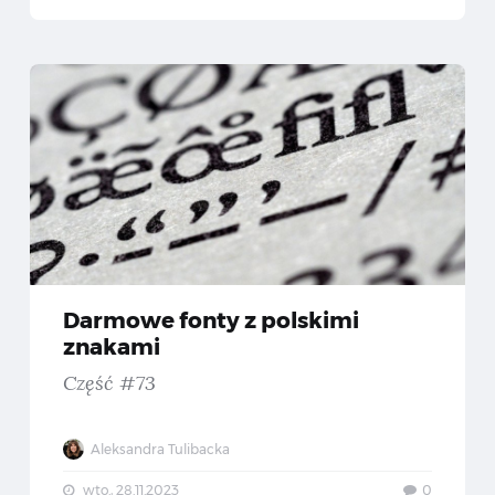
rmowe mockupy do prezentacji identyfikacji wizualnej — Darmowe materiały #65
Darmo
Darmowe fonty z polskimi
znakami
Część #73
Aleksandra Tulibacka
wto., 28.11.2023
0