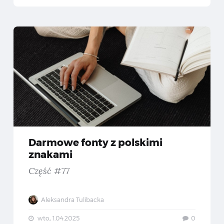
rmowe fonty z polskimi znakami — Część #78
Darmo
Darmowe fonty z polskimi
znakami
Część #77
Aleksandra Tulibacka
wto., 1.04.2025
0