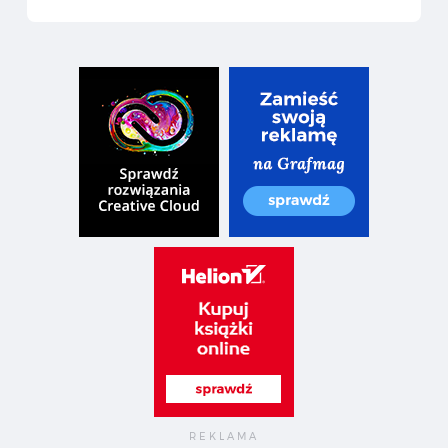
 świetnych darmowych fontów bezszeryfowych — Kroje geometryczne i humanistyczne idealne na