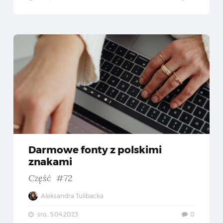
rmowe mockupy #2 — 20 plików do wizualizacji projektów
Darmo
Darmowe fonty z polskimi
znakami
Część #72
Aleksandra Tulibacka
śro., 5.04.2023
0