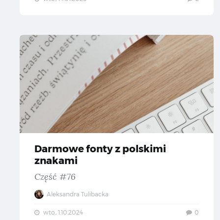
Da
Darmowe fonty z polskimi
znakami
Część #76
Aleksandra Tulibacka
wto., 1.10.2024
0