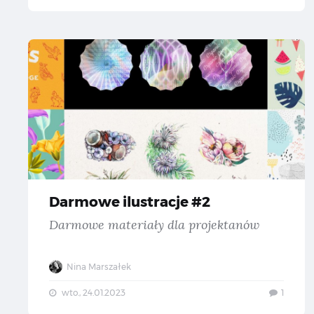
Da
Darmowe ilustracje #2
Darmowe materiały dla projektanów
Nina Marszałek
wto., 24.01.2023
1