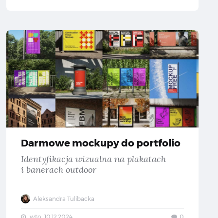
 strony internetowe
Darmowe 
Darmowe mockupy do portfolio
Identyfikacja wizualna na plakatach
i banerach outdoor
Aleksandra Tulibacka
wto., 10.12.2024
0