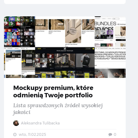
we fonty z polskimi znakami — Część #77
Mockupy 
Mockupy premium, które
odmienią Twoje portfolio
Lista sprawdzonych źródeł wysokiej
jakości
Aleksandra Tulibacka
wto., 11.02.2025
0