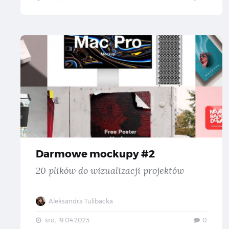
Da
Darmowe mockupy #2
20 plików do wizualizacji projektów
Aleksandra Tulibacka
śro., 19.04.2023
0