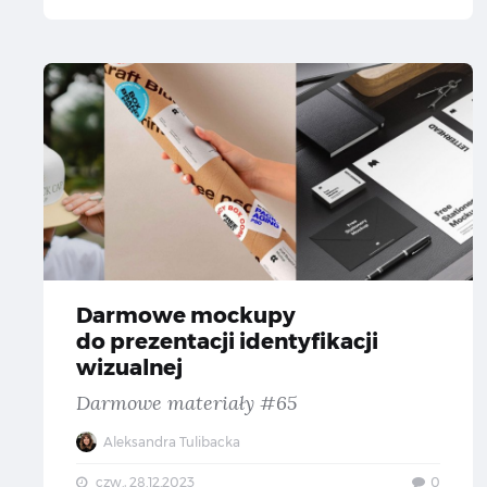
Da
Darmowe mockupy
do prezentacji identyfikacji
wizualnej
Darmowe materiały #65
Aleksandra Tulibacka
czw., 28.12.2023
0