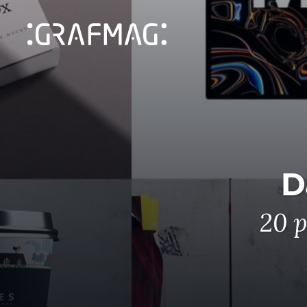
D
20 p