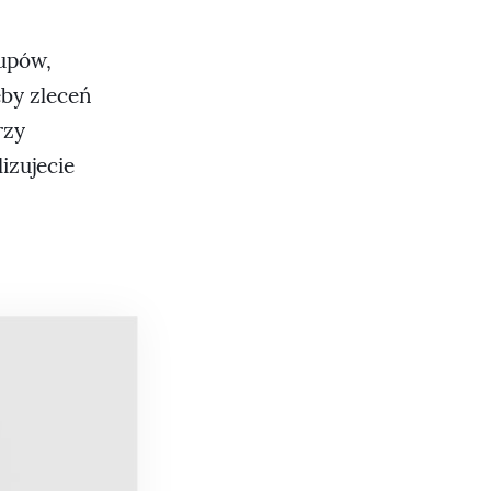
upów,
eby zleceń
rzy
izujecie