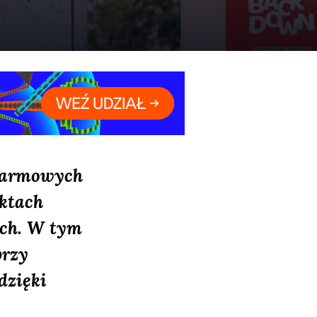
 Darmowych
ktach
ych. W tym
przy
dzięki