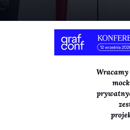
Wracamy d
mock
prywatnyc
zes
proje