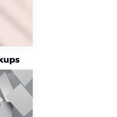
ckups