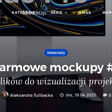
KATEGORIE
SERIE
O NAS
WSP
Materiały
armowe mockupy 
lików do wizualizacji proj
Aleksandra Tulibacka
śro., 19.04.2023
0