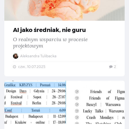
AI jako średniak, nie guru
O realnym wsparciu w procesie
projektowym
Aleksandra Tulibacka
czw., 10.07.2025
2
Gdz