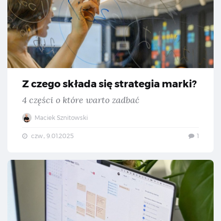
Z czego składa się strategia marki?
4 części o które warto zadbać
Maciek Sznitowski
czw., 9.01.2025
1
Jak