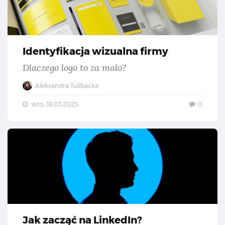
Identyfikacja wizualna firmy
Dlaczego logo to za mało?
Aleksandra Tulibacka
wto., 18.03.2025
0
Jak
Jak zacząć na LinkedIn?