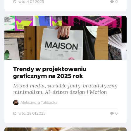
wto., 4.02.2025
0
Tre
Trendy w projektowaniu
graficznym na 2025 rok
Mixed media, variable fonty, brutalistyczny
minimalizm, AI-driven design i Motion
Aleksandra Tulibacka
wto., 28.01.2025
0
Z c