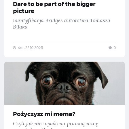
Dare to be part of the bigger
picture
Identyfikacja Bridges autorstwa Tomasza
Bilaka
śro., 22.10.2025
0
Poż
Pożyczysz mi mema?
Czyli jak nie wpaść na prawną minę