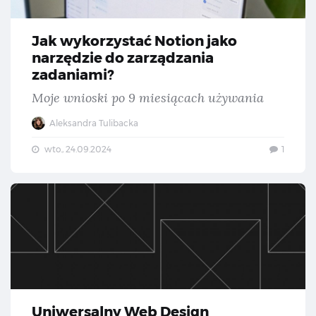
Jak wykorzystać Notion jako
narzędzie do zarządzania
zadaniami?
Moje wnioski po 9 miesiącach używania
Aleksandra Tulibacka
wto., 24.09.2024
1
Uni
Uniwersalny Web Design