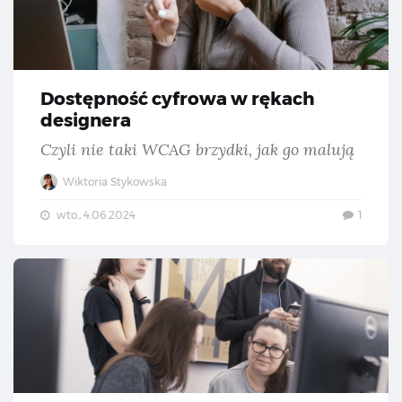
Dostępność cyfrowa w rękach
designera
Czyli nie taki WCAG brzydki, jak go malują
Wiktoria Stykowska
wto., 4.06.2024
1
Des