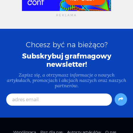
Chcesz być na bieżąco?
Subskrybuj grafmagowy
newsletter!
Zapisz się, a otrzymasz informacje o nowych
artykułach, promocjach i akcjach naszych oraz naszych
partnerów.
Współpraca
Pisz dla nas
Autorzy artykułów
O nas