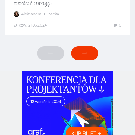
zwrócić uwagę?
Aleksandra Tulibacka
czw., 21.03.2024
0