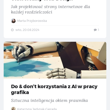
Jak projektować strony internetowe dla
każdej rozdzielczości
Marta Przyborowska
wto., 20.08.2024
1
Do 
Do & don’t korzystania z AI w pracy
grafika
Sztuczna inteligencja okiem prawnika
Katarzyna Jedynak-Gierada