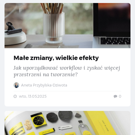
Mał
Małe zmiany, wielkie efekty
Jak uporządkować workflow i zyskać więcej
przestrzeni na tworzenie?
Aneta Przybylska-Dziwota
wto., 13.05.2025
0
Ide