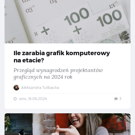
Ile zarabia grafik komputerowy
na etacie?
Przegląd wynagrodzeń projektantów
graficznych na 2024 rok
Aleksandra Tulibacka
wto., 18.06.2024
3
Dos