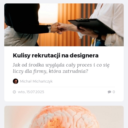
Kul
Kulisy rekrutacji na designera
Jak od środka wygląda cały proces i co się
liczy dla firmy, która zatrudnia?
Michał Michańczyk
wto., 15.07.2025
0
AI 