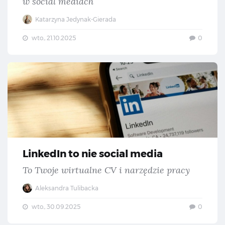
w social mediach
Katarzyna Jedynak-Gierada
wto., 21.10.2025
0
Lin
LinkedIn to nie social media
To Twoje wirtualne CV i narzędzie pracy
Aleksandra Tulibacka
wto., 30.09.2025
0