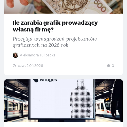
Ile zarabia grafik prowadzący
własną firmę?
Przegląd wynagrodzeń projektantów
graficznych na 2026 rok
Aleksandra Tulibacka
czw., 2.04.2026
0
Dar