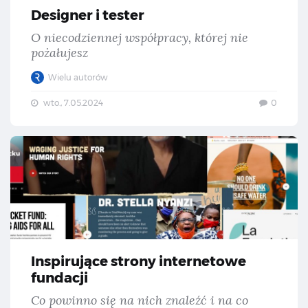
Designer i tester
O niecodziennej współpracy, której nie
pożałujesz
Wielu autorów
wto., 7.05.2024
0
Ins
Inspirujące strony internetowe
fundacji
Co powinno się na nich znaleźć i na co