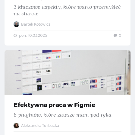
3 kluczowe aspekty, które warto przemyśleć
na starcie
Bartek Kotowicz
pon., 10.03.2025
0
Ef
Efektywna praca w Figmie
6 pluginów, które zawsze mam pod ręką
Aleksandra Tulibacka