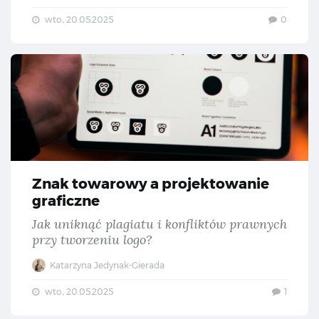
wto., 20.05.2025
0
Zna
Znak towarowy a projektowanie
graficzne
Jak uniknąć plagiatu i konfliktów prawnych
przy tworzeniu logo?
Katarzyna Jedynak-Gierada
wto., 20.05.2025
1