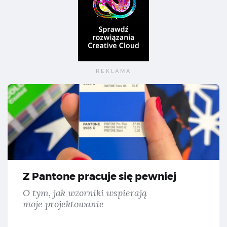
Z P
Z Pantone pracuje się pewniej
O tym, jak wzorniki wspierają
moje projektowanie