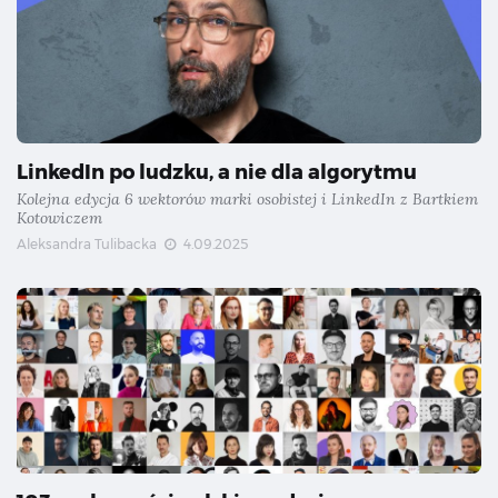
LinkedIn po ludzku, a nie dla algorytmu
Kolejna edycja 6 wektorów marki osobistej i LinkedIn z Bartkiem
Kotowiczem
Aleksandra Tulibacka
4.09.2025