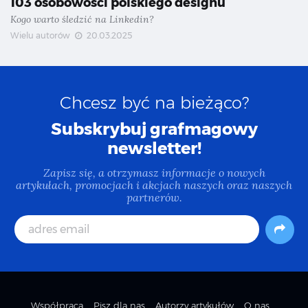
103 osobowości polskiego designu
Kogo warto śledzić na Linkedin?
Wielu autorów
20.03.2025
Chcesz być na bieżąco?
Subskrybuj grafmagowy
newsletter!
Zapisz się, a otrzymasz informacje o nowych
artykułach, promocjach i akcjach naszych oraz naszych
partnerów.
Współpraca
Pisz dla nas
Autorzy artykułów
O nas