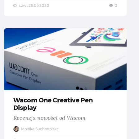
czw., 26.03.2020
0
nij dłoń myszce — Test i recenzja myszy wertykalnej Logitech MX Vertical
Wacom O
Wacom One Creative Pen
Display
Recenzja nowości od Wacom
Monika Suchodolska