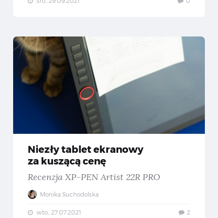
śro., 29.09.2021
0
us ZenBook Pro Duo — Recenzja laptopa z dwoma monitorami
Niezł
Niezły tablet ekranowy
za kuszącą cenę
Recenzja XP-PEN Artist 22R PRO
Monika Suchodolska
wto., 27.07.2021
2