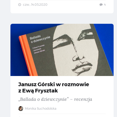
czw., 14.05.2020
4
Ja
Janusz Górski w rozmowie
z Ewą Frysztak
„Ballada o dziewczynie” – recenzja
Monika Suchodolska