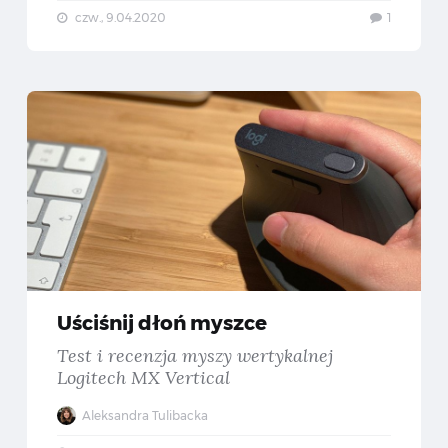
czw., 9.04.2020
1
nusz Górski w rozmowie z Ewą Frysztak — „Ballada o dziewczynie” – recenzja
Uściś
Uściśnij dłoń myszce
Test i recenzja myszy wertykalnej
Logitech MX Vertical
Aleksandra Tulibacka