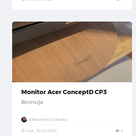
Mo
Monitor Acer ConceptD CP3
Recenzja
Aleksandra Tulibacka
czw., 30.07.2020
2