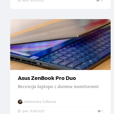
wto., 19.10.2021
0
As
Asus ZenBook Pro Duo
Recenzja laptopa z dwoma monitorami
Aleksandra Tulibacka
pon., 9.08.2021
1