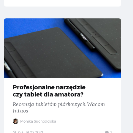
Profesjo
Profesjonalne narzędzie
czy tablet dla amatora?
Recenzja tabletów piórkowych Wacom
Intuos
Monika Suchodolska
pią., 19.02.2021
7