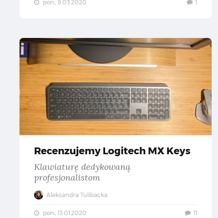
pon., 9.03.2020
1
Re
Recenzujemy Logitech MX Keys
Klawiaturę dedykowaną
profesjonalistom
Aleksandra Tulibacka
pon., 13.01.2020
11