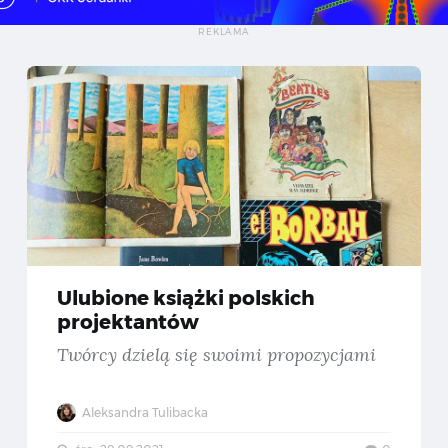
y warto znać podstawy Blendera? — Recenzja kursu 3D w Interfejsie od eduweb.pl
Ulubi
Ulubione książki polskich
projektantów
Twórcy dzielą się swoimi propozycjami
Aleksandra Tulibacka