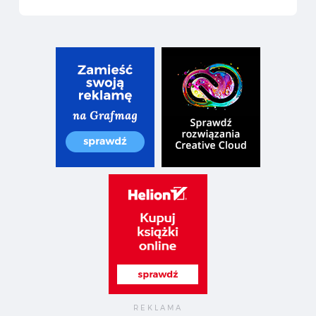
iemne typki” — Recenzja książki nie tylko dla fanów fontów