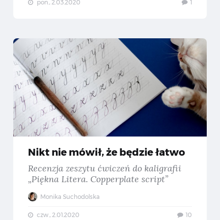
pon., 2.03.2020
1
cenzujemy Logitech MX Keys — Klawiaturę dedykowaną profesjonalistom
Nikt 
Nikt nie mówił, że będzie łatwo
Recenzja zeszytu ćwiczeń do kaligrafii
„Piękna Litera. Copperplate script”
Monika Suchodolska
czw., 2.01.2020
10