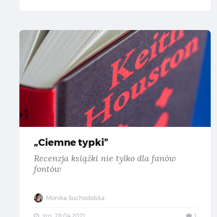
„C
„Ciemne typki”
Recenzja książki nie tylko dla fanów
fontów
Monika Suchodolska
śro., 28.04.2021
1