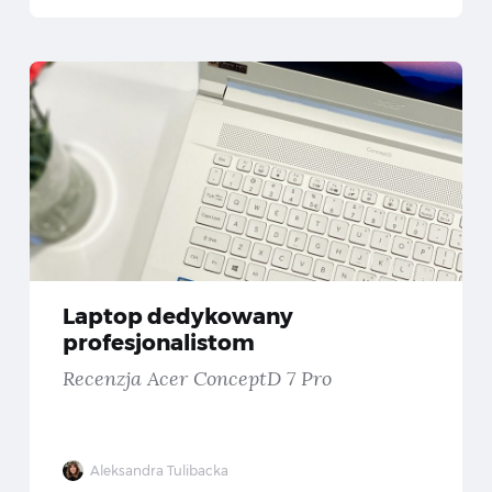
ało, wszędzie biało! — Recenzja laptopa Acer ConceptD 3 Pro
Lapto
Laptop dedykowany
profesjonalistom
Recenzja Acer ConceptD 7 Pro
Aleksandra Tulibacka