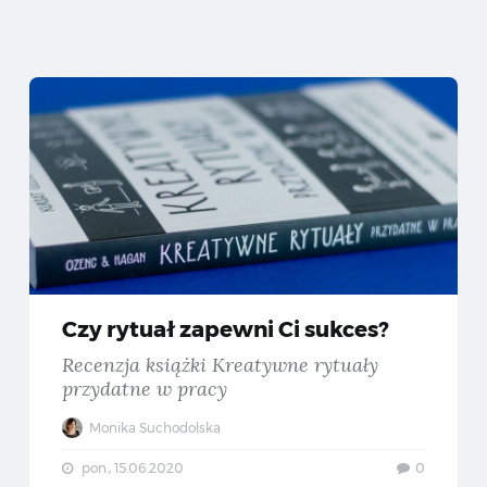
nitor Acer ConceptD CP3 — Recenzja
Czy r
Czy rytuał zapewni Ci sukces?
Recenzja książki Kreatywne rytuały
przydatne w pracy
Monika Suchodolska
pon., 15.06.2020
0