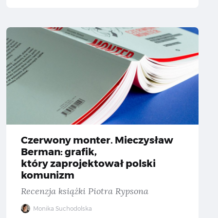
p dedykowany profesjonalistom — Recenzja Acer ConceptD 7 Pro
Czerwony
Czerwony monter. Mieczysław
Berman: grafik,
który zaprojektował polski
komunizm
Recenzja książki Piotra Rypsona
Monika Suchodolska