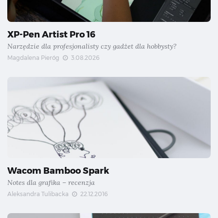
XP-Pen Artist Pro 16
Narzędzie dla profesjonalisty czy gadżet dla hobbysty?
Magdalena Pieróg
3.08.2026
Wacom Bamboo Spark
Notes dla grafika – recenzja
Aleksandra Tulibacka
22.12.2016