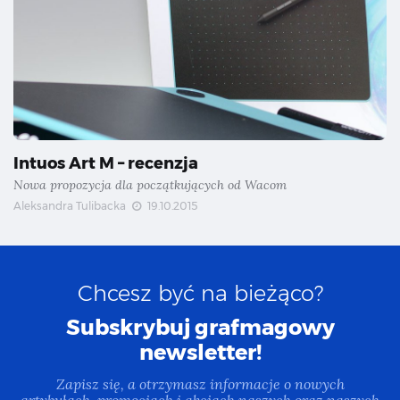
Intuos Art M – recenzja
Nowa propozycja dla początkujących od Wacom
Aleksandra Tulibacka
19.10.2015
Chcesz być na bieżąco?
Subskrybuj grafmagowy
newsletter!
Zapisz się, a otrzymasz informacje o nowych