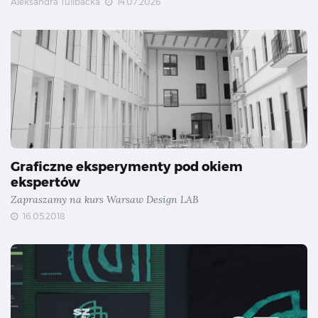
Aleksandra Tulibacka
14.07.2026
Graficzne eksperymenty pod okiem
ekspertów
Zapraszamy na kurs Warsaw Design LAB
16.05.2018