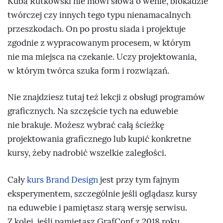
Kuba Rutkowski nie mówi słowa o wenie, blokadzie
twórczej czy innych tego typu nienamacalnych
przeszkodach. On po prostu siada i projektuje
zgodnie z wypracowanym procesem, w którym
nie ma miejsca na czekanie. Uczy projektowania,
w którym twórca szuka form i rozwiązań.
Nie znajdziesz tutaj też lekcji z obsługi programów
graficznych. Na szczęście tych na eduwebie
nie brakuje. Możesz wybrać całą ścieżkę
projektowania graficznego lub kupić konkretne
kursy, żeby nadrobić wszelkie zaległości.
Cały
kurs Brand Design
jest przy tym fajnym
eksperymentem, szczególnie jeśli oglądasz kursy
na eduwebie i pamiętasz starą wersję serwisu.
Z kolei, jeśli pamiętasz GrafConf z 2018 roku,