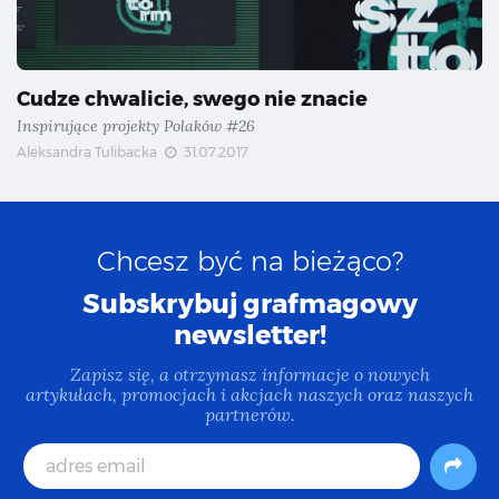
Cudze chwalicie, swego nie znacie
Inspirujące projekty Polaków #26
Aleksandra Tulibacka
31.07.2017
Chcesz być na bieżąco?
Subskrybuj grafmagowy
newsletter!
Zapisz się, a otrzymasz informacje o nowych
artykułach, promocjach i akcjach naszych oraz naszych
partnerów.