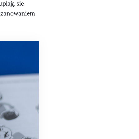
piają się
oszanowaniem