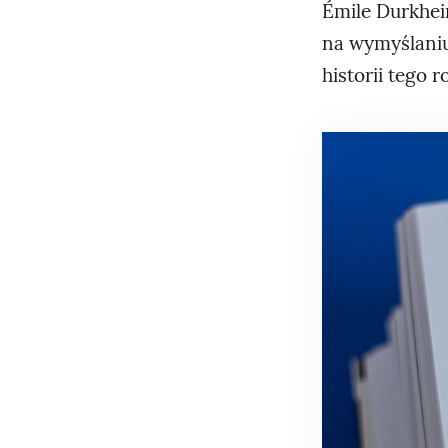
Émile Durkheim
na wymyślani
historii tego 