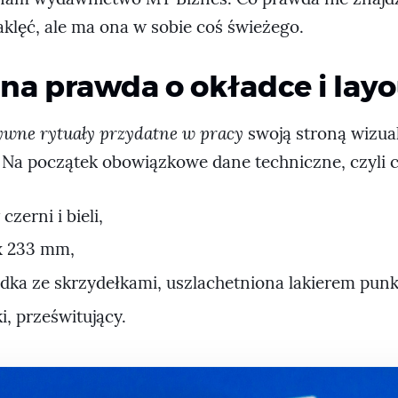
klęć, ale ma ona w sobie coś świeżego.
na prawda o okładce i lay
ywne rytuały przydatne w pracy
swoją stroną wizua
 Na początek obowiązkowe dane techniczne, czyli c
czerni i bieli,
x 233 mm,
dka ze skrzydełkami, uszlachetniona lakierem pu
i, prześwitujący.