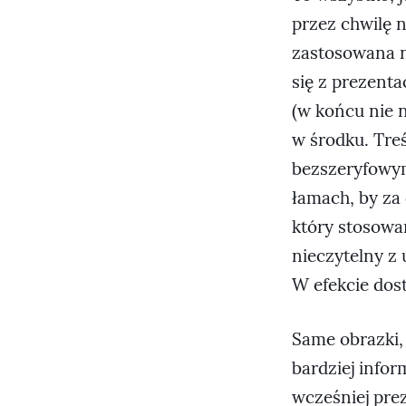
przez chwilę n
zastosowana n
się z prezenta
(w końcu nie n
w środku. Tre
bezszeryfowym
łamach, by za
który stosowan
nieczytelny z
W efekcie dos
Same obrazki,
bardziej info
wcześniej pre