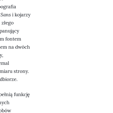
pografia
 Sans
i kojarzy
c złego
 panujący
ym fontem
adem na dwóch
y,
iemal
miaru strony.
dbiorze.
ełnią funkcję
anych
sobów