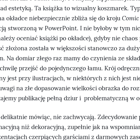
ad estetyką. Ta książka to wizualny koszmarek. Ty
a okładce niebezpiecznie zbliża się do kroju
Comic
cją stworzoną w PowerPoint. I nie byłoby w tym ni
ależy oceniać książki po okładce), gdyby nie chaos
ść złożona została w większości stanowczo za duż
. Na domiar złego raz mamy do czynienia ze skł
 chwilę przejść do pojedynczego łamu. Krój odręczn
y jest przy ilustracjach, w niektórych z nich jest n
 uwagi na złe dopasowanie wielkości obrazka do roz
tajemy publikację pełną dziur i problematyczną w o
 delikatnie mówiąc, nie zachwycają. Zdecydowanie p
rmacyjną niż dekoracyjną, zupełnie jak na wspomni
zentacjach czerpiących garściami z darmowych za