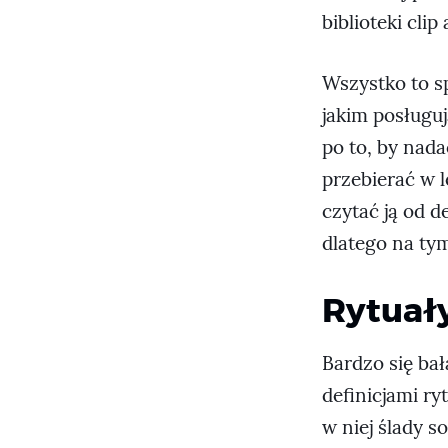
biblioteki clip
Wszystko to sp
jakim posługu
po to, by nada
przebierać w l
czytać ją od d
dlatego na ty
Rytuał
Bardzo się ba
definicjami r
w niej ślady s