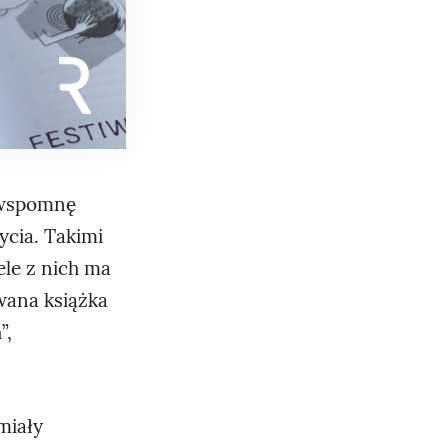
, wspomnę
ycia. Takimi
ele z nich ma
wana książka
”,
miały