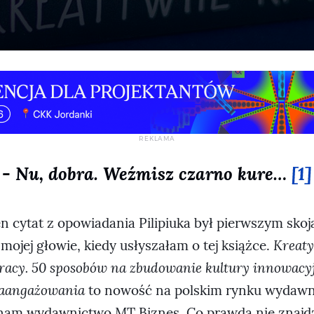
- Nu, dobra. Weźmisz czarno kure…
[1]
n cytat z opowiadania Pilipiuka był pierwszym skoj
 mojej głowie, kiedy usłyszałam o tej książce.
Kreaty
racy. 50 sposobów na zbudowanie kultury innowacyj
zaangażowania
to nowość na polskim rynku wydawn
nam wydawnictwo MT Biznes. Co prawda nie znajd