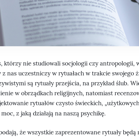
, którzy nie studiowali socjologii czy antropologii
y z nas uczestniczy w rytuałach w trakcie swojego ż
zywistymi są rytuały przejścia, na przykład ślub. Wi
ienie w obrządkach religijnych, natomiast recenzo
jektowanie rytuałów czysto świeckich, „użytkowych
moc, z jaką działają na naszą psychikę.
podają, że wszystkie zaprezentowane rytuały będą 