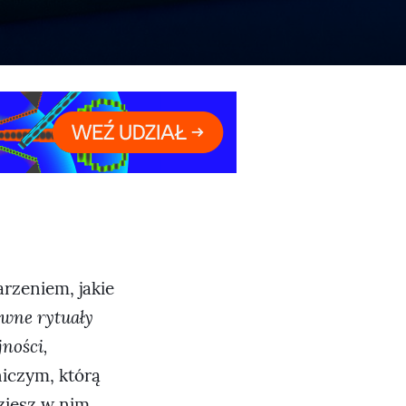
arzeniem, jakie
wne rytuały
ności,
iczym, którą
ziesz w nim