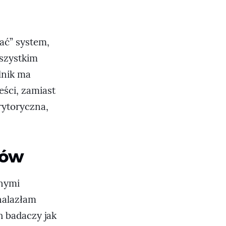
pać” system,
wszystkim
lnik ma
eści, zamiast
erytoryczna,
fów
onymi
nalazłam
h badaczy jak