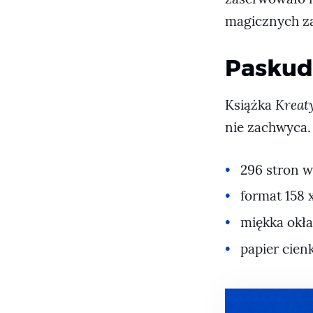
magicznych za
Paskud
Książka
Kreat
nie zachwyca.
296 stron w 
format 158 
miękka okła
papier cienk