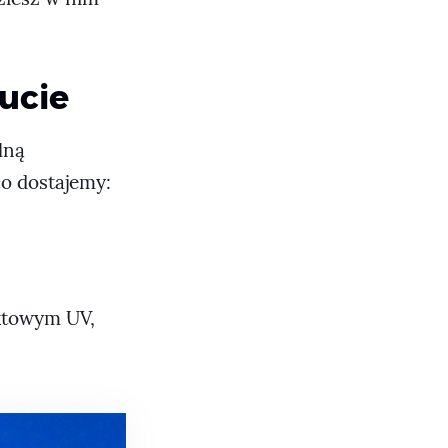
oucie
lną
o dostajemy:
nktowym UV,