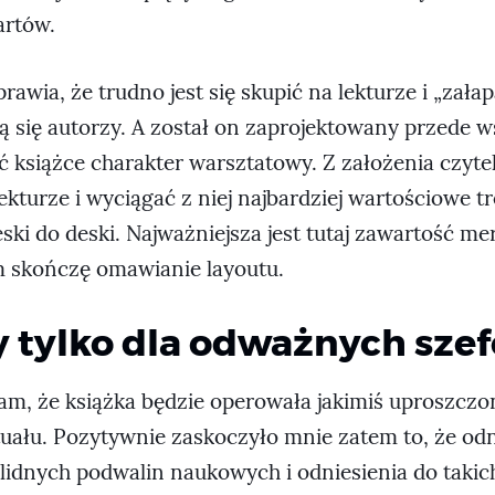
 artów.
rawia, że trudno jest się skupić na lekturze i „zała
ją się autorzy. A został on zaprojektowany przede 
ć książce charakter warsztatowy. Z założenia czyte
ekturze i wyciągać z niej najbardziej wartościowe tr
eski do deski. Najważniejsza jest tutaj zawartość m
m skończę omawianie layoutu.
y tylko dla odważnych sze
łam, że książka będzie operowała jakimiś uproszcz
ytuału. Pozytywnie zaskoczyło mnie zatem to, że od
olidnych podwalin naukowych i odniesienia do takic