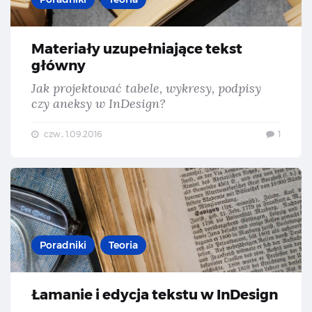
Materiały uzupełniające tekst
główny
Jak projektować tabele, wykresy, podpisy
czy aneksy w InDesign?
czw., 1.09.2016
1
Łam
Poradniki
Teoria
Łamanie i edycja tekstu w InDesign