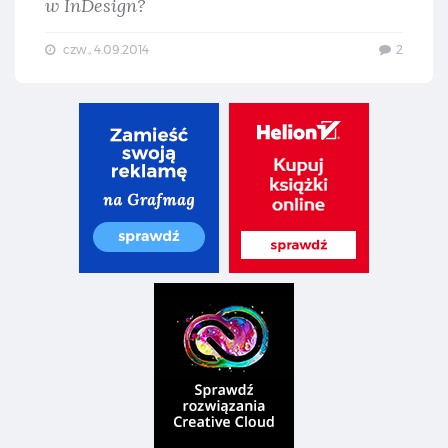
w InDesign?
czw., 4.09.2014
2