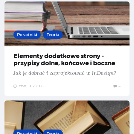
Ele
Poradniki
Teoria
Elementy dodatkowe strony -
przypisy dolne, końcowe i boczne
Jak je dobrać i zaprojektować w InDesign?
czw., 1.02.2018
4
Mat
Poradniki
Teoria