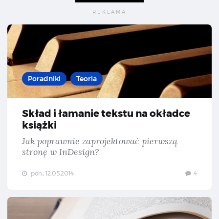
Skł
Poradniki
Teoria
Skład i łamanie tekstu na okładce
książki
Jak poprawnie zaprojektować pierwszą
stronę w InDesign?
pon., 12.05.2014
4
Wyb