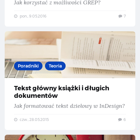
Jak korzystać z możliwości GREP?
pon., 9.05.2016
7
Tek
Poradniki
Teoria
Tekst główny książki i długich
dokumentów
Jak formatować tekst dziełowy w InDesign?
czw., 28.05.2015
6
Mat