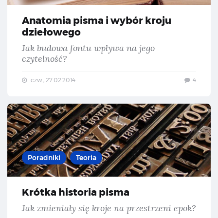
Anatomia pisma i wybór kroju
dziełowego
Jak budowa fontu wpływa na jego
czytelność?
czw., 27.02.2014
4
Kró
Poradniki
Teoria
Krótka historia pisma
Jak zmieniały się kroje na przestrzeni epok?