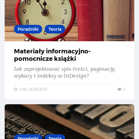
Poradniki
Teoria
Materiały informacyjno-
pomocnicze książki
Jak zaprojektować spis treści, paginację,
wykazy i indeksy w InDesign?
czw., 12.03.2015
2
Mat
Poradniki
Teoria