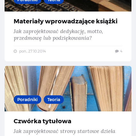
Materiały wprowadzające książki
Jak zaprojektować dedykację, motto,
przedmowę lub podziękowania?
pon., 27.10.2014
4
Czw
Poradniki
Teoria
Czwórka tytułowa
Jak zaprojektować strony startowe dzieła