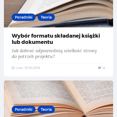
Poradniki
Teoria
Wybór formatu składanej książki
lub dokumentu
Jak dobrać odpowiednią wielkość strony
do potrzeb projektu?
czw., 10.04.2014
12
Ana
Poradniki
Teoria