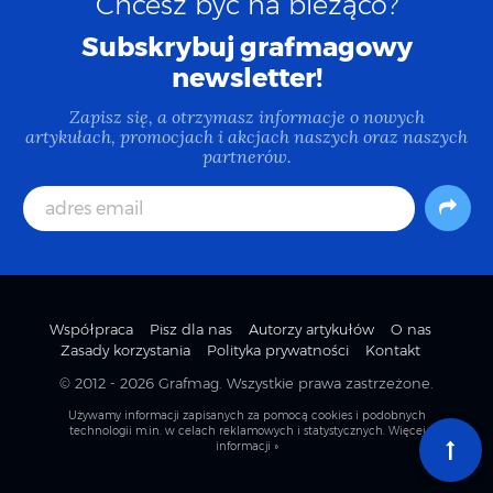
Chcesz być na bieżąco?
Subskrybuj grafmagowy
newsletter!
Zapisz się, a otrzymasz informacje o nowych
artykułach, promocjach i akcjach naszych oraz naszych
partnerów.
Współpraca
Pisz dla nas
Autorzy artykułów
O nas
Zasady korzystania
Polityka prywatności
Kontakt
© 2012 - 2026
Grafmag
. Wszystkie prawa zastrzeżone.
Używamy informacji zapisanych za pomocą cookies i podobnych
technologii m.in. w celach reklamowych i statystycznych.
Więcej
informacji »