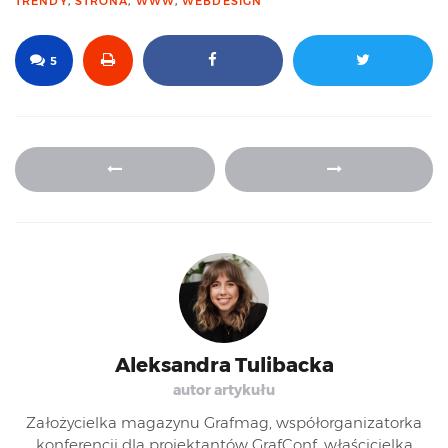
TRENDY
,
STRONA
,
WWW
,
WEBDESIGN
5
Aleksandra Tulibacka
autor artykułu
Założycielka magazynu Grafmag, współorganizatorka
konferencji dla projektantów GrafConf, właścicielka