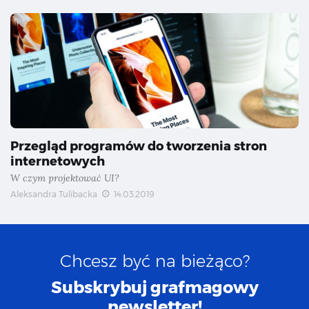
Przegląd programów do tworzenia stron
internetowych
W czym projektować UI?
Aleksandra Tulibacka
14.03.2019
Chcesz być na bieżąco?
Subskrybuj grafmagowy
newsletter!