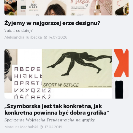
Żyjemy w najgorszej erze designu?
Tak. I co dalej?
Aleksandra Tulibacka
14.07.2026
„Szymborska jest tak konkretna, jak
konkretna powinna być dobra grafika”
Spojrzenie Wojciecha Freudenreicha na grafikę
Mateusz Machalski
17.04.2019