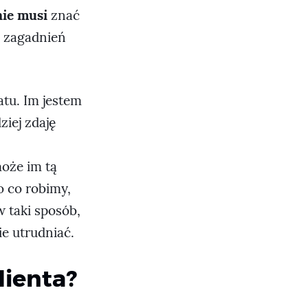
nie musi
znać
h zagadnień
tu. Im jestem
ziej zdaję
może im tą
o co robimy,
w taki sposób,
ie utrudniać.
lienta?