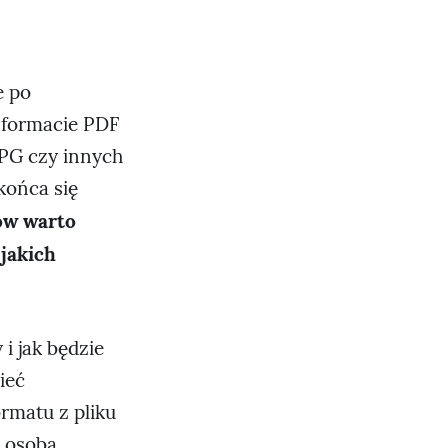
e po
 formacie PDF
JPG czy innych
końca się
ków warto
 jakich
i jak będzie
ieć
ormatu z pliku
t osoba