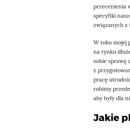
przecenienia w
specyfiki nasz
związanych z t
W toku mojej 
na rynku dłuże
sobie sprawę 
z przygotowan
pracę utrudnić
robimy przede 
aby były dla n
Jakie p