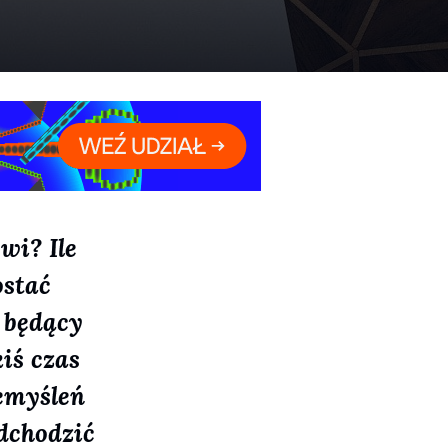
wi? Ile
ostać
 będący
iś czas
emyśleń
odchodzić