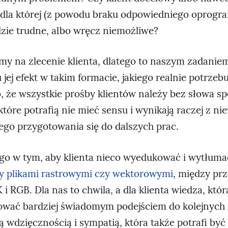
 dla której (z powodu braku odpowiedniego oprogr
dzie trudne, albo wręcz niemożliwe?
my na zlecenie klienta, dlatego to naszym zadaniem
jej efekt w takim formacie, jakiego realnie potrzeb
, że wszystkie prośby klientów należy bez słowa sp
które potrafią nie mieć sensu i wynikają raczej z ni
ego przygotowania się do dalszych prac.
ego w tym, aby klienta nieco wyedukować i wytłum
y plikami rastrowymi czy wektorowymi
, między prz
 RGB. Dla nas to chwila, a dla klienta wiedza, któr
ać bardziej świadomym podejściem do kolejnych 
 wdzięcznością i sympatią, która także potrafi być