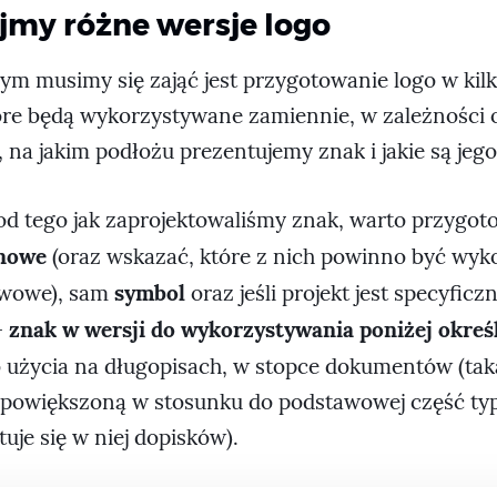
jmy różne wersje logo
ym musimy się zająć jest przygotowanie logo w kilk
óre będą wykorzystywane zamiennie, w zależności od
na jakim podłożu prezentujemy znak i jakie są jego
od tego jak zaprojektowaliśmy znak, warto przygo
onowe
(oraz wskazać, które z nich powinno być wy
symbol
awowe), sam
oraz jeśli projekt jest specyficzny
znak w wersji do wykorzystywania poniżej okreś
–
 użycia na długopisach, w stopce dokumentów (tak
powiększoną w stosunku do podstawowej część ty
tuje się w niej dopisków).