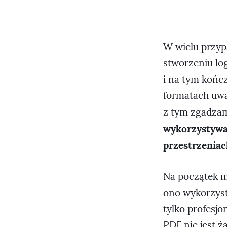
W wielu przyp
stworzeniu lo
i na tym końc
formatach uwa
z tym zgadza
wykorzystywać
przestrzeniac
Na początek m
ono wykorzyst
tylko profesjo
PDF nie jest 