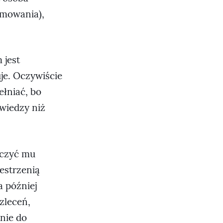
amowania),
 jest
uje. Oczywiście
ełniać, bo
ewiedzy niż
aczyć mu
estrzenią
a później
zleceń,
 nie do