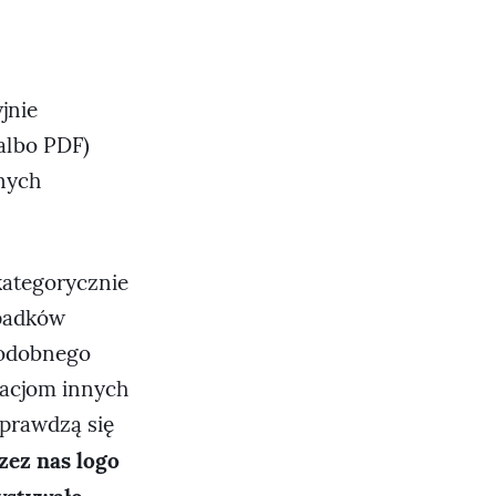
jnie
 albo PDF)
jnych
kategorycznie
ypadków
podobnego
kacjom innych
sprawdzą się
zez nas logo