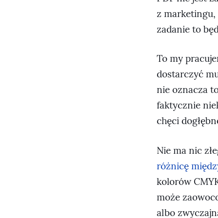
z marketingu,
zadanie to bę
To my pracuje
dostarczyć mu 
nie oznacza to
faktycznie nie
chęci dogłębn
Nie ma nic zł
różnicę międz
kolorów CMYK i
może zaowocow
albo zwyczajną