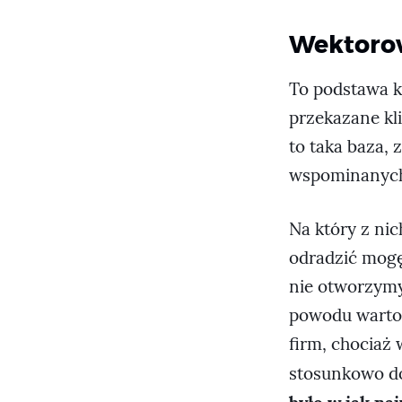
Wektorow
To podstawa k
przekazane kli
to taka baza, 
wspominanych
Na który z ni
odradzić mogę
nie otworzym
powodu warto 
firm, chociaż
stosunkowo do