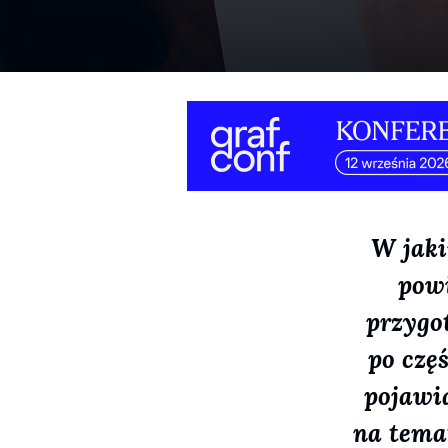
W jaki
powi
przygo
po czę
pojawi
na temat