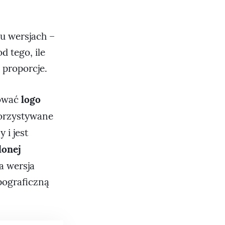
u wersjach –
 tego, ile
 proporcje.
logo
tować
korzystywane
 i jest
lonej
a wersja
pograficzną