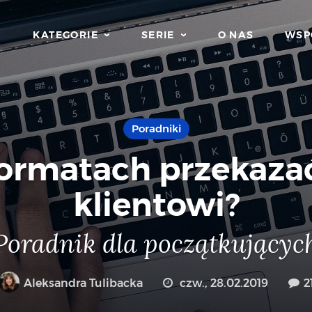
KATEGORIE
SERIE
O NAS
WSP
Poradniki
ormatach przekazać
klientowi?
Poradnik dla początkującyc
Aleksandra Tulibacka
czw., 28.02.2019
2