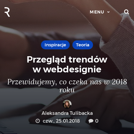
S
MENU
Inspiracje
Teoria
Przegląd trendów
w webdesignie
Przewidujemy, co czeka nas w 2018
roku
Aleksandra Tulibacka
czw., 25.01.2018
0