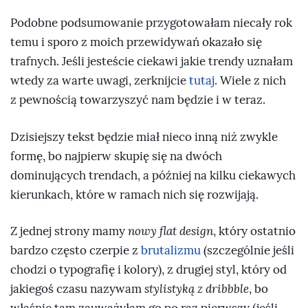
Podobne podsumowanie przygotowałam niecały rok
temu i sporo z moich przewidywań okazało się
trafnych. Jeśli jesteście ciekawi jakie trendy uznałam
wtedy za warte uwagi, zerknijcie
tutaj
. Wiele z nich
z pewnością towarzyszyć nam będzie i w teraz.
Dzisiejszy tekst będzie miał nieco inną niż zwykle
formę, bo najpierw skupię się na dwóch
dominujących trendach, a później na kilku ciekawych
kierunkach, które w ramach nich się rozwijają.
Z jednej strony mamy
nowy flat design
, który ostatnio
bardzo często czerpie z
brutalizmu
(szczególnie jeśli
chodzi o typografię i kolory), z drugiej styl, który od
jakiegoś czasu nazywam
stylistyką z dribbble
, bo