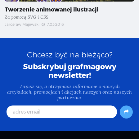
Tworzenie animowanej ilustracji
Za pomocą SVG i CSS
Jarosław Majewski
7.03.2016
Chcesz być na bieżąco?
Subskrybuj grafmagowy
newsletter!
Zapisz się, a otrzymasz informacje o nowych
artykułach, promocjach i akcjach naszych oraz naszych
partnerów.