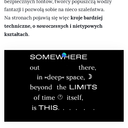
bezpiecznych fontów, twórcy popuszczą wodzy
fantazji i pozwolą sobie na nieco szaleństwa.
kroje bardziej
Na stronach pojawią się więc
nowoczesnych
techniczne, o
i nietypowych
kształtach
.