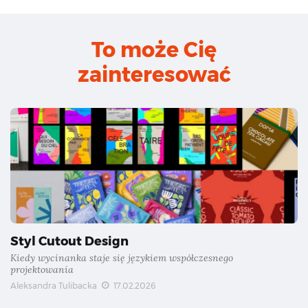
To może Cię
zainteresować
Styl Cutout Design
Kiedy wycinanka staje się językiem współczesnego
projektowania
Aleksandra Tulibacka
17.02.2026