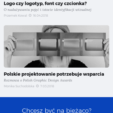
Logo czy logotyp, font czy czcionka?
O nadużywaniu pojęć i istocie identyfikacji wizualnej
Przemek Kowal
16.04.2018
Polskie projektowanie potrzebuje wsparcia
Rozmowa o Polish Graphic Design Awards
Monika Suchodolska
7.03.2018
Chcesz być na bieżąco?