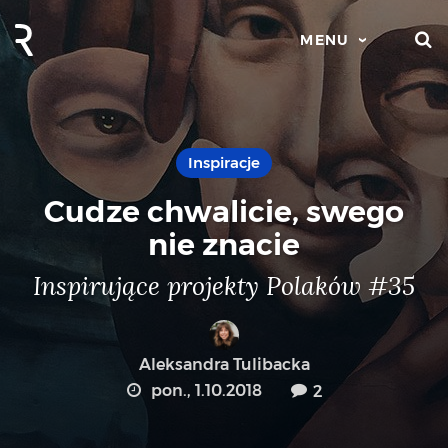
S
MENU
Inspiracje
Cudze chwalicie, swego
nie znacie
Inspirujące projekty Polaków #35
Aleksandra Tulibacka
pon., 1.10.2018
2