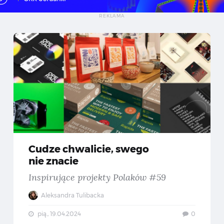
ral, który nie zasypia — Jak innowacje od Good Looking Studio zmieniają nocne oblicze miast?
Cudze
Cudze chwalicie, swego
nie znacie
Inspirujące projekty Polaków #59
Aleksandra Tulibacka
pią., 19.04.2024
0