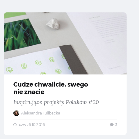
Cudze ch
Cudze chwalicie, swego
nie znacie
Inspirujące projekty Polaków #20
Aleksandra Tulibacka
czw., 6.10.2016
3