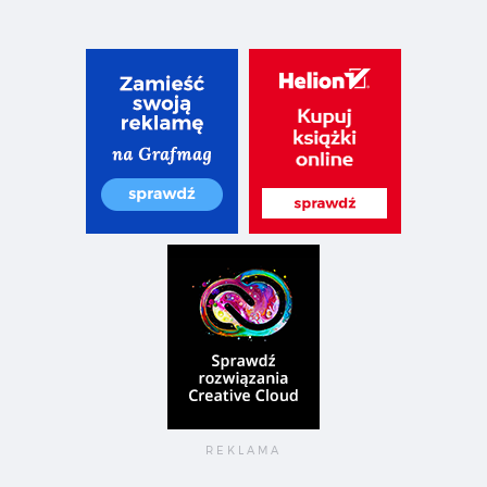
 nowego dla projektantów — Ciekawe linki, styczeń 2018