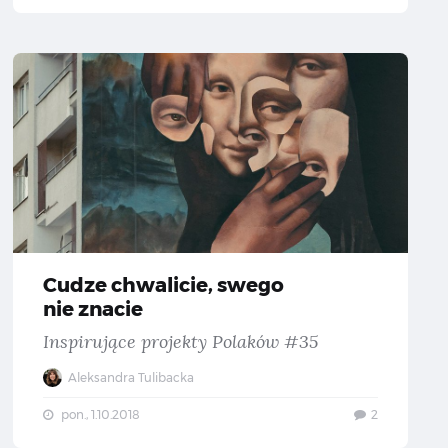
 chwalicie, swego nie znacie — Inspirujące projekty Polaków #49
Cudze ch
Cudze chwalicie, swego
nie znacie
Inspirujące projekty Polaków #35
Aleksandra Tulibacka
pon., 1.10.2018
2