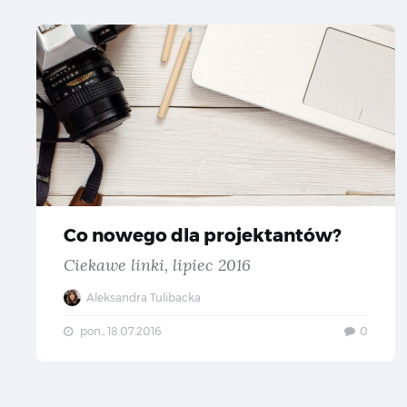
Co
Co nowego dla projektantów?
Ciekawe linki, lipiec 2016
Aleksandra Tulibacka
pon., 18.07.2016
0