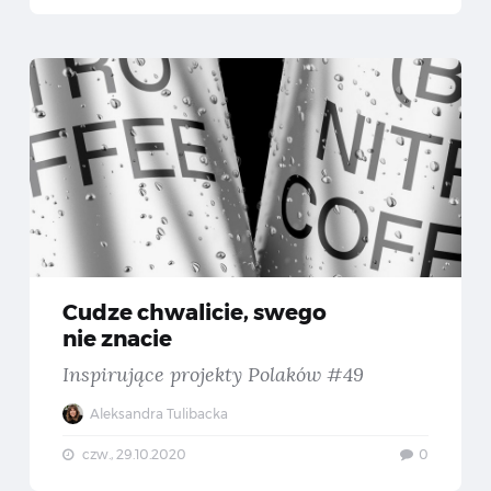
projektuj swój mural z Xiaomi, zobacz go na żywo — Konkurs dla twórców w wieku 15-26 lat
Cudze
Cudze chwalicie, swego
nie znacie
Inspirujące projekty Polaków #49
Aleksandra Tulibacka
czw., 29.10.2020
0