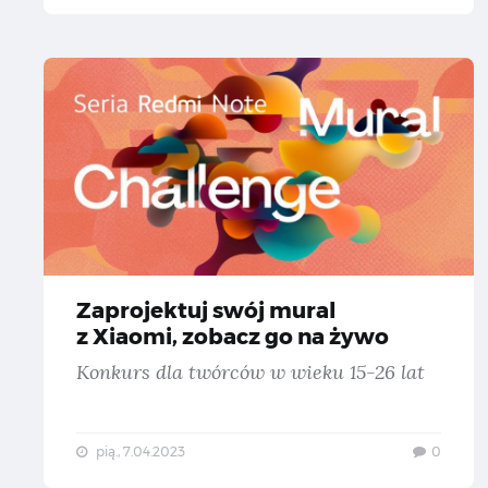
Za
Zaprojektuj swój mural
z Xiaomi, zobacz go na żywo
Konkurs dla twórców w wieku 15-26 lat
pią., 7.04.2023
0