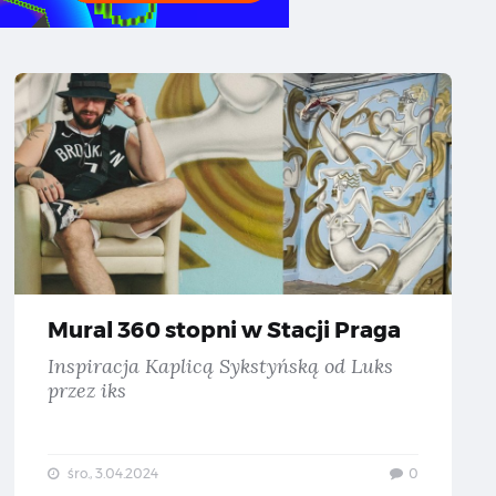
 chwalicie, swego nie znacie — Inspirujące projekty Polaków #59
Mural 36
Mural 360 stopni w Stacji Praga
Inspiracja Kaplicą Sykstyńską od Luks
przez iks
śro., 3.04.2024
0