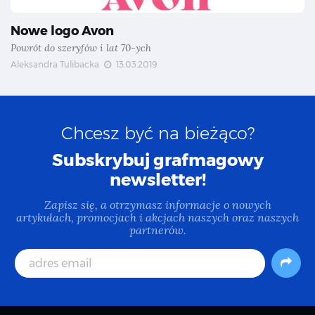
Nowe logo Avon
Powrót do szeryfów i lat 70-ych
Aleksandra Tulibacka
13.03.2019
Chcesz być na bieżąco?
Subskrybuj grafmagowy
newsletter!
Zapisz się, a otrzymasz informacje o nowych
artykułach, promocjach i akcjach naszych oraz naszych
partnerów.