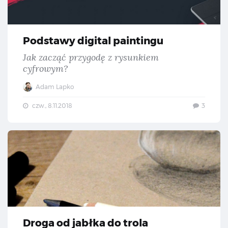
Podstawy digital paintingu
Jak zacząć przygodę z rysunkiem
cyfrowym?
Adam Lapko
czw., 8.11.2018
3
Dro
Droga od jabłka do trola