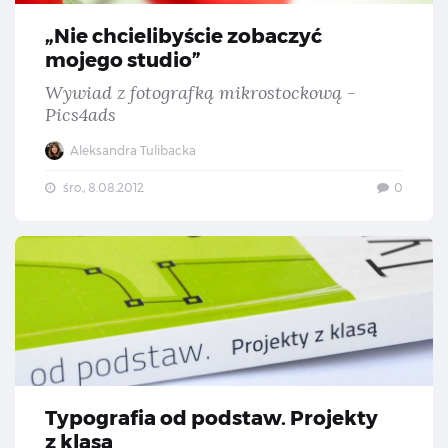
„Nie chcielibyście zobaczyć
mojego studio”
Wywiad z fotografką mikrostockową -
Pics4ads
Aleksandra Tulibacka
śro., 8.08.2012
0
Typ
Typografia od podstaw. Projekty
z klasą