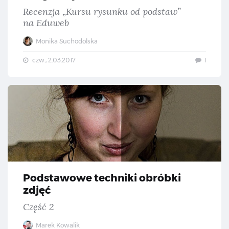
Recenzja „Kursu rysunku od podstaw”
na Eduweb
Monika Suchodolska
czw., 2.03.2017
1
Pod
Podstawowe techniki obróbki
zdjęć
Część 2
Marek Kowalik