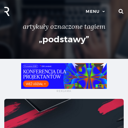
S
MENU
artykuły oznaczone tagiem
„podstawy”
Pod