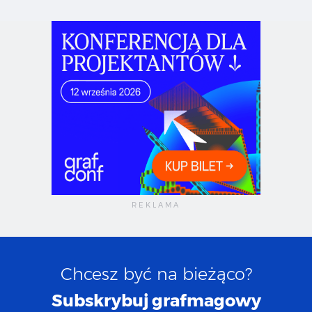
Chcesz być na bieżąco?
Subskrybuj grafmagowy