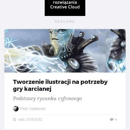
Two
Tworzenie ilustracji na potrzeby
gry karcianej
Podstawy rysunku cyfrowego
Piotr Uzdowski
sob., 5.05.2012
4