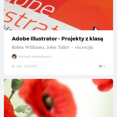
Adobe Illustrator - Projekty z klasą
Robin Williams, John Tollet – recenzja
Konrad Lewandowicz
sob., 5.01.2013
4
„Ni