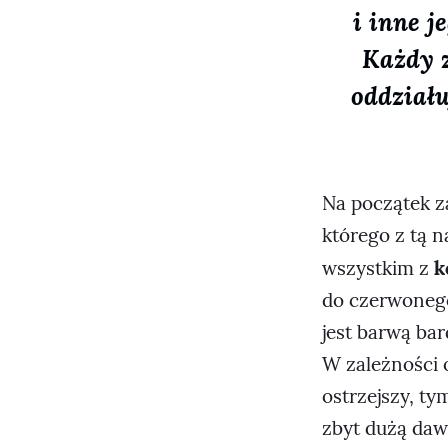
i inne j
Każdy z
oddziału
Na początek za
którego z tą n
k
wszystkim z
do czerwonego
jest barwą bar
W zależności o
ostrzejszy, t
zbyt dużą dawk