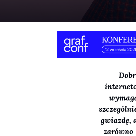
Dobr
internet
wymaga
szczególni
gwiazdę, 
zarówno k