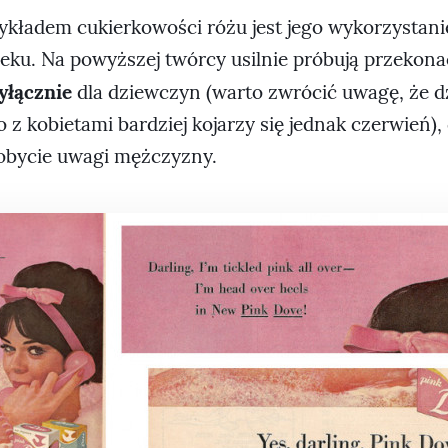
kładem cukierkowości różu jest jego wykorzystan
eku. Na powyższej twórcy usilnie próbują przekonać
yłącznie
dla dziewczyn (warto zwrócić uwagę, że d
bo z kobietami bardziej kojarzy się jednak czerwień),
obycie uwagi mężczyzny.