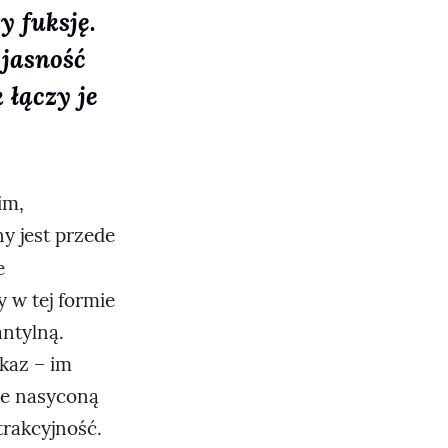
y fuksję.
 jasność
 łączy je
im,
y jest przede
e
 w tej formie
antylną.
ekaz – im
ie nasyconą
trakcyjność.