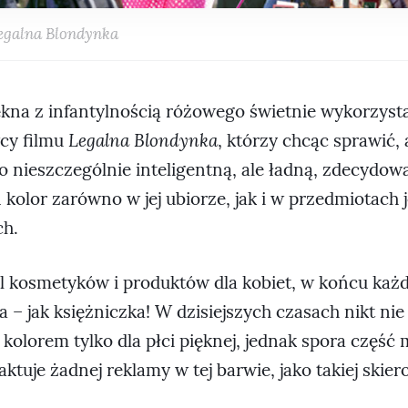
egalna Blondynka
ękna z infantylnością różowego świetnie wykorzysta
cy filmu
Legalna Blondynka
, którzy chcąc sprawić,
ako nieszczególnie inteligentną, ale ładną, zdecydowa
 kolor zarówno w jej ubiorze, jak i w przedmiotach j
ch.
l kosmetyków i produktów dla kobiet, w końcu każ
na – jak księżniczka! W dzisiejszych czasach nikt nie
 kolorem tylko dla płci pięknej, jednak spora częś
aktuje żadnej reklamy w tej barwie, jako takiej skie