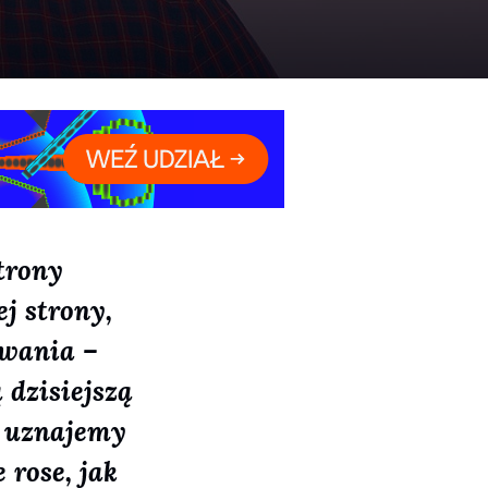
trony
j strony,
wania –
 dzisiejszą
y uznajemy
 rose, jak