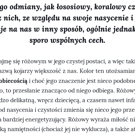
ego odmiany, jak łososiowy, koralowy cz
 nich, ze względu na swoje nasycenie i
je na nas w inny sposób, ogólnie jednak
sporo wspólnych cech.
jmę się różowym w jego czystej postaci, a więc tak
azwą kojarzy większość z nas. Kolor ten utożsamian
obiecością
i choć jego znaczenie jest nieco podobn
, to przesłanie znacząco od niego odbiega. Różowy
dzo delikatną, wręcz dziecięcą, a czasem nawet inf
d nasycenia i czystości zmienia się nieco jego prz
ym bardziej energetyzujący. Różowy wyraża miłość n
ą namiętności (chociaż jej nie wyklucza), a także a