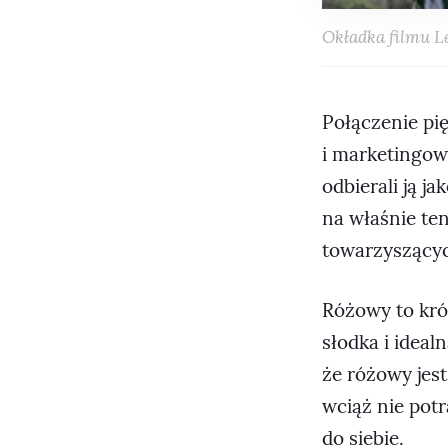
Okładka filmu L
Połączenie pi
i marketingow
odbierali ją j
na właśnie ten
towarzyszący
Różowy to kró
słodka i ideal
że różowy jest
wciąż nie potr
do siebie.