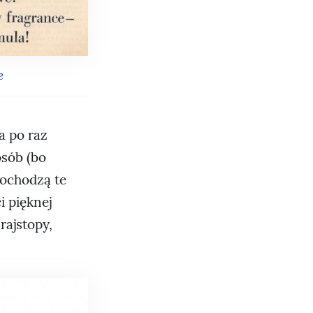
e
a po raz
osób (bo
pochodzą te
i pięknej
rajstopy,