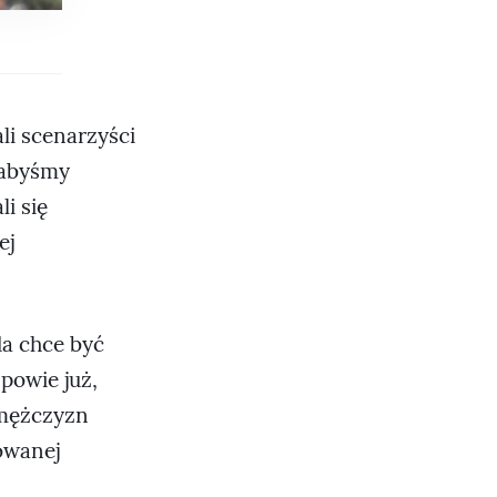
li scenarzyści
 abyśmy
li się
ej
da chce być
 powie już,
ć mężczyzn
rowanej