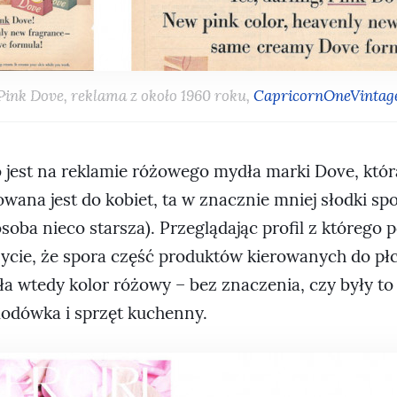
Pink Dove, reklama z około 1960 roku,
CapricornOneVintag
 jest na reklamie różowego mydła marki Dove, któr
owana jest do kobiet, ta w znacznie mniej słodki sp
osoba nieco starsza). Przeglądając profil z którego 
ycie, że spora część produktów kierowanych do płc
a wtedy kolor różowy – bez znaczenia, czy były to 
lodówka i sprzęt kuchenny.