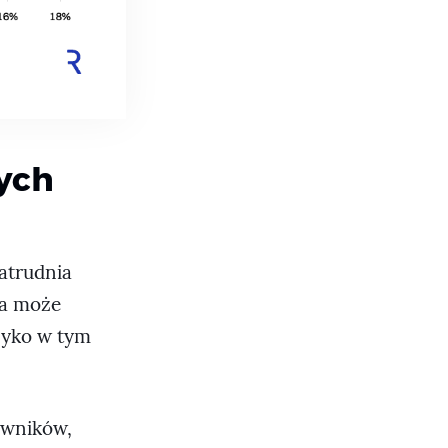
ych
zatrudnia
ka może
zyko w tym
cowników,