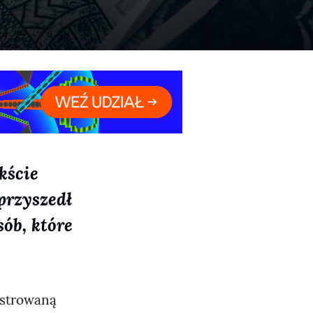
kście
przyszedł
ób, które
estrowaną