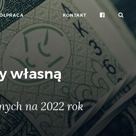
FACEBOO
SZ
ÓŁPRACA
KONTAKT
W świecie papieru - uszlachetnienia w praktyce
cy własną
nych na 2022 rok