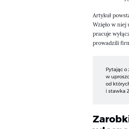
Artykuł powst
Wzięło w niej
pracuje wyłąc
prowadzili fir
Pytając o
w uproszc
od któryc
i stawka 
Zarobk