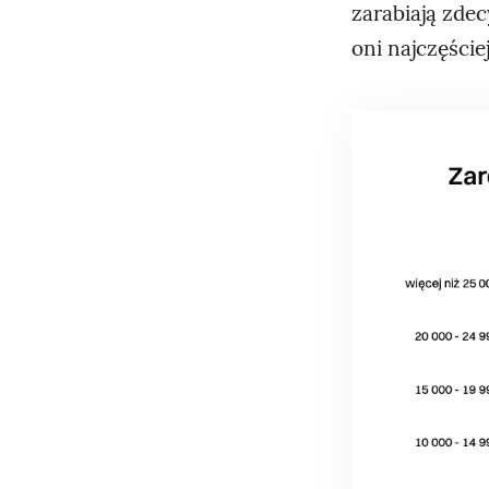
zarabiają zde
oni najczęście