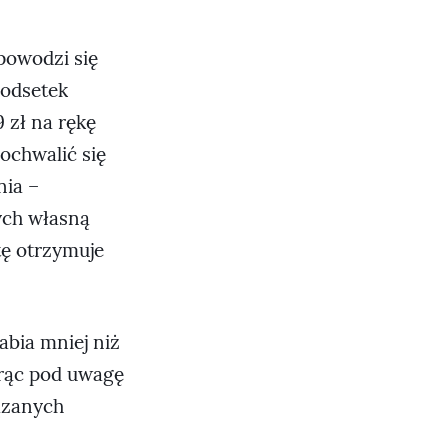
powodzi się
 odsetek
 zł na rękę
ochwalić się
nia –
ych własną
tę otrzymuje
abia mniej niż
iorąc pod uwagę
ązanych