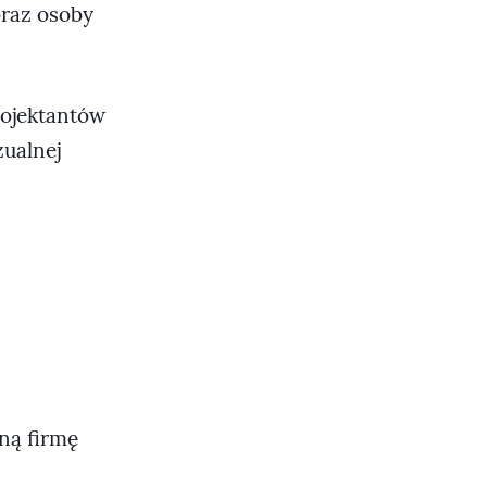
oraz osoby
rojektantów
zualnej
ną firmę