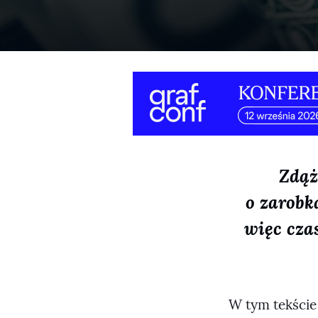
Zdąż
o zarobk
więc cza
W tym tekście