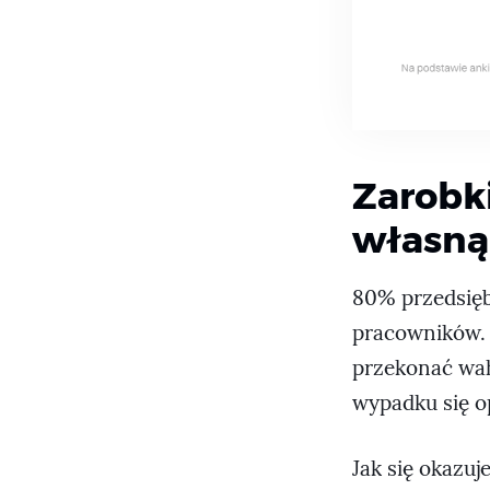
Zarobk
własną 
80% przedsiębi
pracowników. 
przekonać wah
wypadku się o
Jak się okazuj