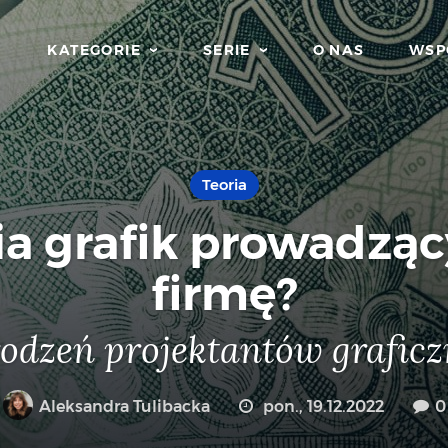
KATEGORIE
SERIE
O NAS
WSP
Teoria
bia grafik prowadzą
firmę?
odzeń projektantów graficz
Aleksandra Tulibacka
pon., 19.12.2022
0