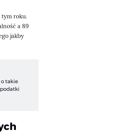
 tym roku.
alność a 89
ego jakby
o takie
 podatki
ych