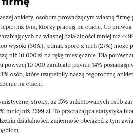
 firmę
naszej ankiety, osobom prowadzącym własną firmę 
epiej niż tym, którzy pracują na etacie. Co prawda
arabiających na własnej działalności mniej niż 4499
ąco wysoki (30%), jednak sporo z nich (27%) może p
szą niż 10 000 zł na rękę miesięcznie. Dla porówna
u powyżej 10 000 zarabiało jedynie 14% posiadając
e 3% osób, które uzupełniły naszą tegoroczną ankie
dzenie na etacie.
symistycznej strony, aż 15% ankietowanych osób zar
9% mniej niż 2699 zł. To przerażająca statystyka b
zenia działalności, zmienność obciążeń z tym zwi
 ogółem.