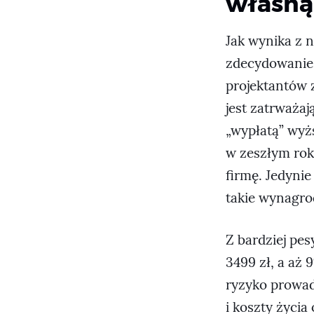
własną
Jak wynika z 
zdecydowanie l
projektantów z
jest zatrważaj
„wypłatą” wyż
w zeszłym rok
firmę. Jedyni
takie wynagro
Z bardziej pe
3499 zł, a aż 
ryzyko prowad
i koszty życia