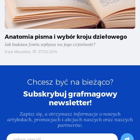
Anatomia pisma i wybór kroju dziełowego
Jak budowa fontu wpływa na jego czytelność?
Ewa Masalska
27.02.2014
Chcesz być na bieżąco?
Subskrybuj grafmagowy
newsletter!
Zapisz się, a otrzymasz informacje o nowych
artykułach, promocjach i akcjach naszych oraz naszych
partnerów.