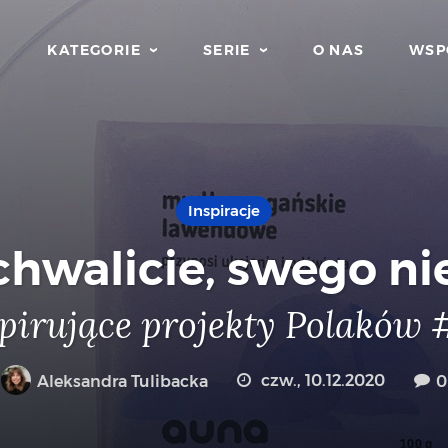
KATEGORIE
SERIE
O NAS
WSP
Inspiracje
hwalicie, swego ni
pirujące projekty Polaków
Aleksandra Tulibacka
czw., 10.12.2020
0