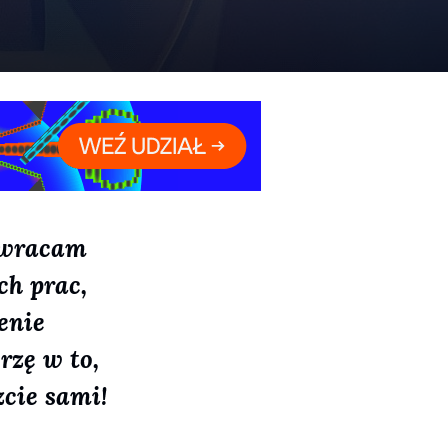
j wracam
ch prac,
enie
rzę w to,
zcie sami!