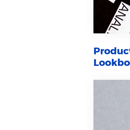
Product
Lookbo