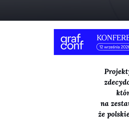
Projekt
zdecydo
któ
na zesta
że polski