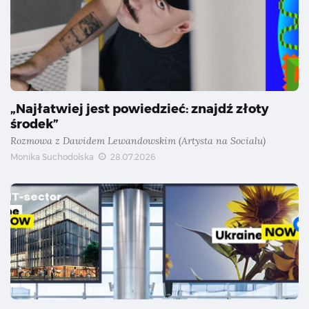
„Najłatwiej jest powiedzieć: znajdź złoty
środek”
Rozmowa z Dawidem Lewandowskim (Artysta na Socialu)
Monika Suchodolska
28.07.2026