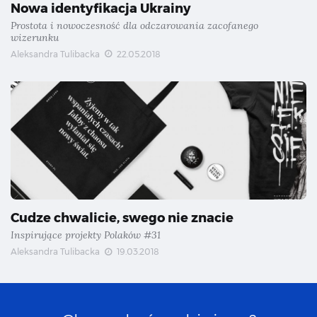
Nowa identyfikacja Ukrainy
Prostota i nowoczesność dla odczarowania zacofanego
wizerunku
Aleksandra Tulibacka
22.05.2018
Cudze chwalicie, swego nie znacie
Inspirujące projekty Polaków #31
Aleksandra Tulibacka
19.03.2018