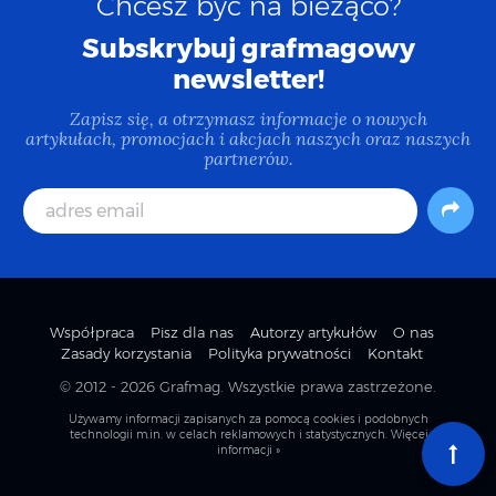
Chcesz być na bieżąco?
Subskrybuj grafmagowy
newsletter!
Zapisz się, a otrzymasz informacje o nowych
artykułach, promocjach i akcjach naszych oraz naszych
partnerów.
Współpraca
Pisz dla nas
Autorzy artykułów
O nas
Zasady korzystania
Polityka prywatności
Kontakt
© 2012 - 2026
Grafmag
. Wszystkie prawa zastrzeżone.
Używamy informacji zapisanych za pomocą cookies i podobnych
technologii m.in. w celach reklamowych i statystycznych.
Więcej
informacji »