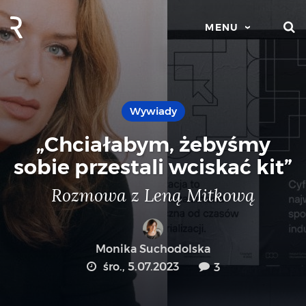
S
MENU
Wywiady
„Chciałabym, żebyśmy
sobie przestali wciskać kit”
Rozmowa z Leną Mitkową
Monika Suchodolska
śro., 5.07.2023
3