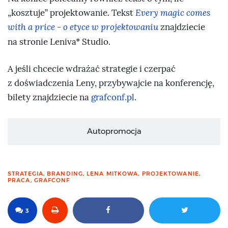
„kosztuje” projektowanie. Tekst
Every magic comes
with a price - o etyce w projektowaniu
znajdziecie
°
na stronie Leniva
Studio.
A jeśli chcecie wdrażać strategie i czerpać
z doświadczenia Leny, przybywajcie na konferencję,
bilety znajdziecie na
grafconf.pl
.
Autopromocja
STRATEGIA
,
BRANDING
,
LENA MITKOWA
,
PROJEKTOWANIE
,
PRACA
,
GRAFCONF
3