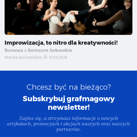
Improwizacja, to nitro dla kreatywności!
Rozmowa z Bartoszem Jurkowskim
Monika Suchodolska
15.06.2018
Chcesz być na bieżąco?
Subskrybuj grafmagowy
newsletter!
Zapisz się, a otrzymasz informacje o nowych
artykułach, promocjach i akcjach naszych oraz naszych
partnerów.