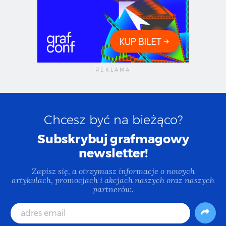
Chcesz być na bieżąco?
Subskrybuj grafmagowy
newsletter!
Zapisz się, a otrzymasz informacje o nowych
artykułach, promocjach i akcjach naszych oraz naszych
partnerów.