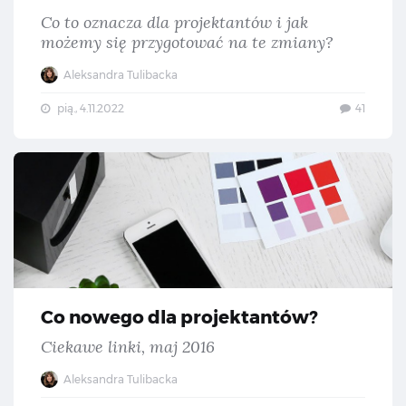
Co to oznacza dla projektantów i jak
możemy się przygotować na te zmiany?
Aleksandra Tulibacka
pią., 4.11.2022
41
Co 
Co nowego dla projektantów?
Ciekawe linki, maj 2016
Aleksandra Tulibacka