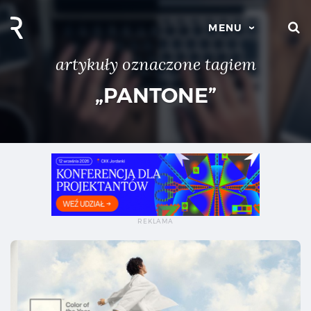
S
MENU
artykuły oznaczone tagiem
„PANTONE”
Pa