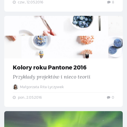
czw., 12.05.2016
8
Kol
Kolory roku Pantone 2016
Przykłady projektów i nieco teorii
Małgorzata Rita Łyczywek
pon., 2.05.2016
0
Nag