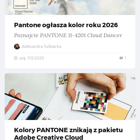
Pantone ogłasza kolor roku 2026
Poznajcie PANTONE 11-4201 Cloud Dancer
Aleksandra Tulibacka
pią., 5.12.2025
1
Kol
Kolory PANTONE znikają z pakietu
Adobe Creative Cloud