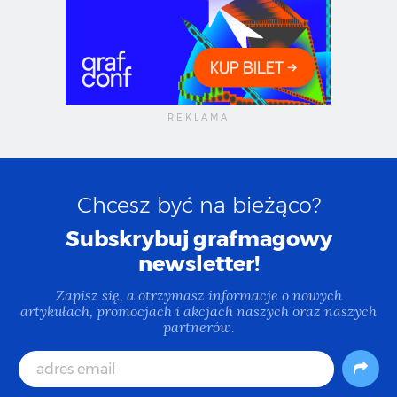
Chcesz być na bieżąco?
Subskrybuj grafmagowy
newsletter!
Zapisz się, a otrzymasz informacje o nowych
artykułach, promocjach i akcjach naszych oraz naszych
partnerów.