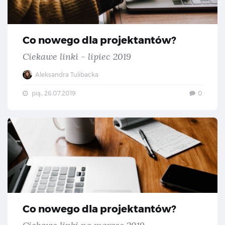
Co nowego dla projektantów?
Ciekawe linki - lipiec 2019
Aleksandra Tulibacka
pią., 26.07.2019
0
Co 
Co nowego dla projektantów?