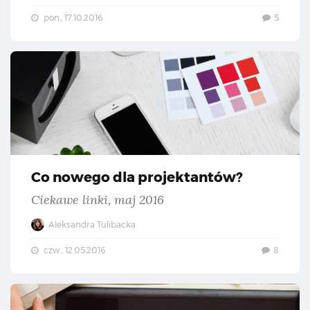
pon., 17.10.2016
5
Co 
Co nowego dla projektantów?
Ciekawe linki, maj 2016
Aleksandra Tulibacka
czw., 12.05.2016
8
Co 