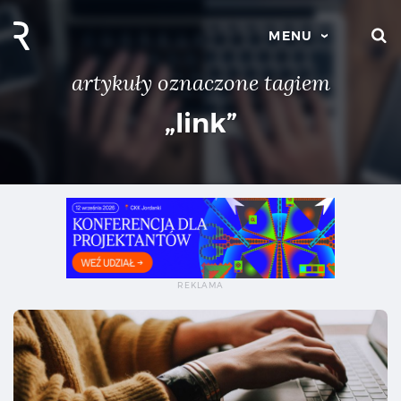
S
MENU
artykuły oznaczone tagiem
„link”
Co 