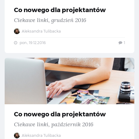
Co nowego dla projektantów
Ciekawe linki, grudzień 2016
Aleksandra Tulibacka
pon., 19.12.2016
1
Co 
Co nowego dla projektantów
Ciekawe linki, październik 2016
Aleksandra Tulibacka