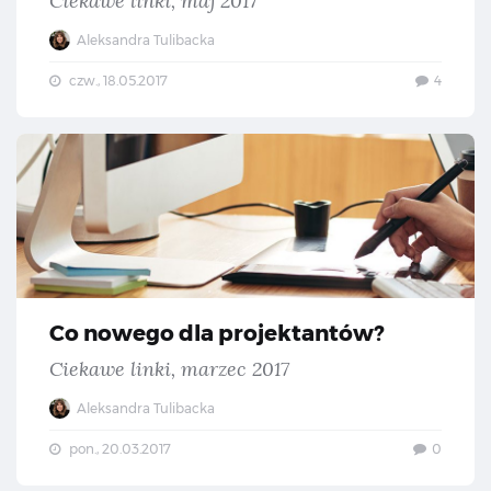
Ciekawe linki, maj 2017
Aleksandra Tulibacka
czw., 18.05.2017
4
Co 
Co nowego dla projektantów?
Ciekawe linki, marzec 2017
Aleksandra Tulibacka
pon., 20.03.2017
0