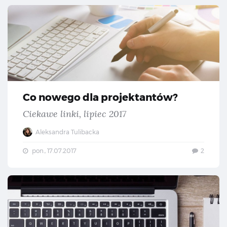
Co 
Co nowego dla projektantów?
Ciekawe linki, lipiec 2017
Aleksandra Tulibacka
pon., 17.07.2017
2
Co 