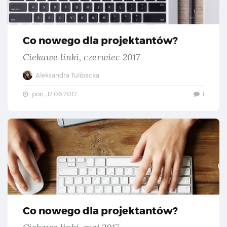
Co nowego dla projektantów?
Ciekawe linki, czerwiec 2017
Aleksandra Tulibacka
pon., 12.06.2017
1
Co 
Co nowego dla projektantów?