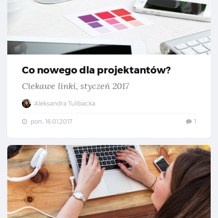
Co nowego dla projektantów?
Ciekawe linki, styczeń 2017
Aleksandra Tulibacka
pon., 16.01.2017
1
Co 