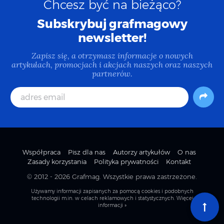
Chcesz być na bieżąco?
Subskrybuj grafmagowy
newsletter!
Zapisz się, a otrzymasz informacje o nowych
artykułach, promocjach i akcjach naszych oraz naszych
partnerów.
Współpraca
Pisz dla nas
Autorzy artykułów
O nas
Zasady korzystania
Polityka prywatności
Kontakt
© 2012 - 2026
Grafmag
. Wszystkie prawa zastrzeżone.
Używamy informacji zapisanych za pomocą cookies i podobnych
technologii m.in. w celach reklamowych i statystycznych.
Więcej
informacji »