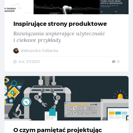
Inspirujące strony produktowe
Rozwiązania wspierające użyteczność
i ciekawe przykłady
Aleksandra Tulibacka
śro., 3.11.2021
0
O 
O czym pamiętać projektując