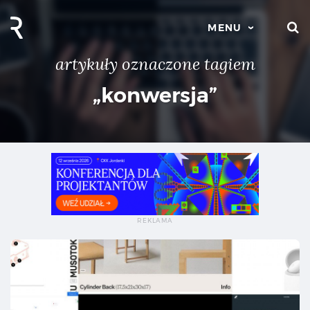
S
MENU
artykuły oznaczone tagiem
„konwersja”
Ins