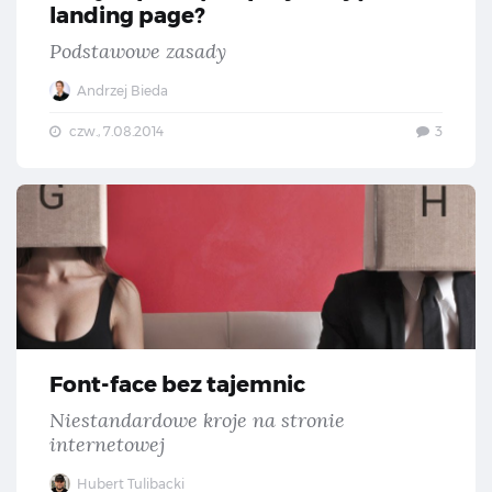
landing page?
Podstawowe zasady
Andrzej Bieda
czw., 7.08.2014
3
Fon
Font-face bez tajemnic
Niestandardowe kroje na stronie
internetowej
Hubert Tulibacki