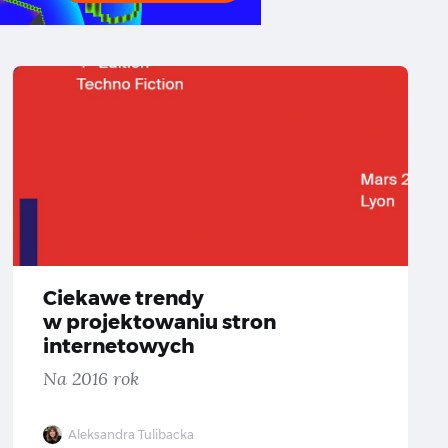
ych
y w projektowaniu stron internetowych — Drugi kwartał 2018: material design 2.0, ilustracje, ni
Ciekawe 
Ciekawe trendy
w projektowaniu stron
internetowych
Na 2016 rok
Aleksandra Tulibacka