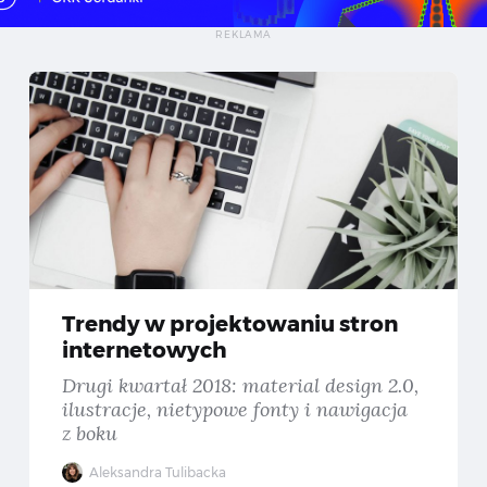
ukolorowe strony, kolorowe cienie i szerokie fonty — Trendy w projektowaniu stron internetow
Trend
Trendy w projektowaniu stron
internetowych
Drugi kwartał 2018: material design 2.0,
ilustracje, nietypowe fonty i nawigacja
z boku
Aleksandra Tulibacka