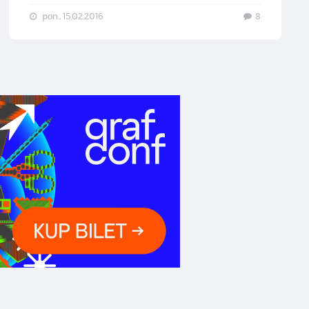
pon., 15.02.2016
8