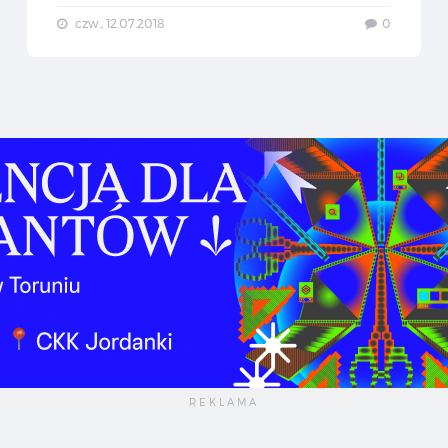
czw., 12.07.2018
0