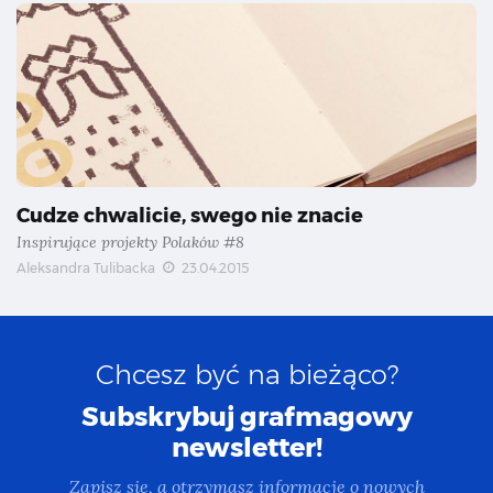
Cudze chwalicie, swego nie znacie
Inspirujące projekty Polaków #8
Aleksandra Tulibacka
23.04.2015
Chcesz być na bieżąco?
Subskrybuj grafmagowy
newsletter!
Zapisz się, a otrzymasz informacje o nowych