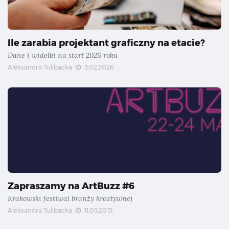
Ile zarabia projektant graficzny na etacie?
Dane i widełki na start 2026 roku
Aleksandra Tulibacka
3.02.2026
Zapraszamy na ArtBuzz #6
Krakowski festiwal branży kreatywnej
Aleksandra Tulibacka
11.05.2015