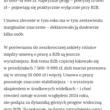
10 000–14 999 zł. Najwyższe progi – powyżej 15 000
zł – pojawiają się praktycznie wyłącznie przy B2B.
Umowa zlecenie w tym roku ma w tym zestawieniu
marginalne znaczenie – deklarowało ją dosłownie
kilka osób.
W porównaniu do zeszłorocznej ankiety różnice
między umową o pracę a B2B są jeszcze
wyraźniejsze. Rok temu B2B częściej lokowało się
w przedziałach 7 500–9 999 zł, dziś mocno przesuwa
się w stronę 10 000 zł i więcej. Umowa o pracę
pozostaje znacznie stabilniejsza – z wyraźnym
skupieniem w środkowych widełkach – i choć
również notuje wzrost względem 2024 roku,
nie podąża za dynamiką górnych progów widoczną
przy B2B. To pokazuje, że forma zatrudnienia coraz