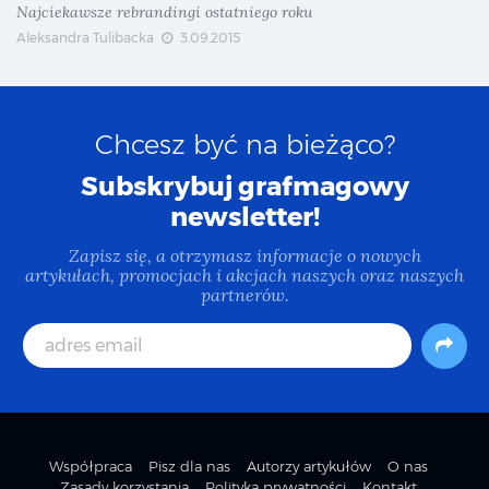
Najciekawsze rebrandingi ostatniego roku
Aleksandra Tulibacka
3.09.2015
Chcesz być na bieżąco?
Subskrybuj grafmagowy
newsletter!
Zapisz się, a otrzymasz informacje o nowych
artykułach, promocjach i akcjach naszych oraz naszych
partnerów.
Współpraca
Pisz dla nas
Autorzy artykułów
O nas
Zasady korzystania
Polityka prywatności
Kontakt