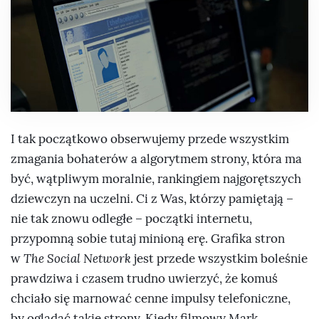
I tak początkowo obserwujemy przede wszystkim
zmagania bohaterów a algorytmem strony, która ma
być, wątpliwym moralnie, rankingiem najgorętszych
dziewczyn na uczelni. Ci z Was, którzy pamiętają –
nie tak znowu odległe – początki internetu,
przypomną sobie tutaj minioną erę. Grafika stron
w
The Social Network
jest przede wszystkim boleśnie
prawdziwa i czasem trudno uwierzyć, że komuś
chciało się marnować cenne impulsy telefoniczne,
by oglądać takie strony. Kiedy filmowy Mark