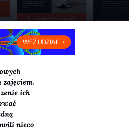
towych
 zajęciem.
zenie ich
trwać
edną
wili nieco