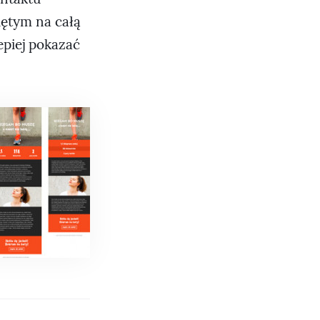
iętym na całą
epiej pokazać