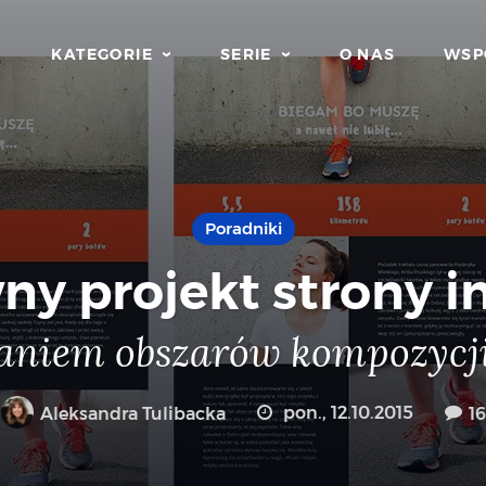
KATEGORIE
SERIE
O NAS
WSP
Poradniki
y projekt strony i
aniem obszarów kompozycj
Aleksandra Tulibacka
pon., 12.10.2015
16