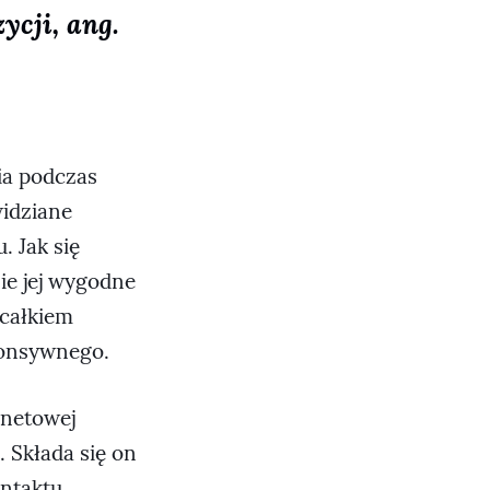
cji, ang.
ia podczas
widziane
 Jak się
ie jej wygodne
 całkiem
ponsywnego.
rnetowej
. Składa się on
ontaktu