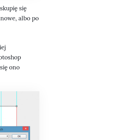
skupię się
 nowe, albo po
ej
hotoshop
się ono