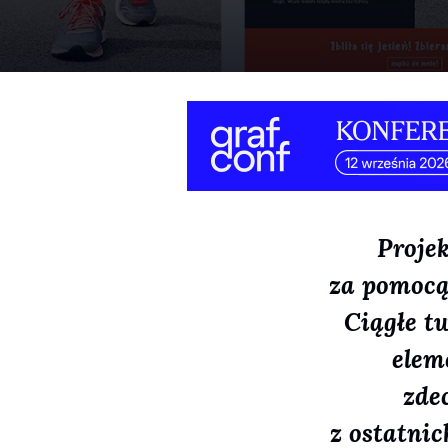
Proje
za pomocą
Ciągłe t
elem
zde
z ostatni