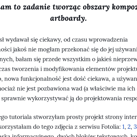
nam to zadanie tworząc obszary kompozy
artboardy.
ł wydawał się ciekawy, od czasu wprowadzenia
ności jakoś nie mogłam przekonać się do jej używan
nych, bałam się przede wszystkim o jakieś nieprze
zas tworzenia i modyfikowania elementów projektu.
o, nowa funkcjonalność jest dość ciekawa, a używan
Chociaż nie jest pozbawiona wad (a właściwie ma ich
 sprawnie wykorzystywać ją do projektowania res
go tutoriala stworzyłam prosty projekt strony inte
orzystałam do tego zdjęcia z serwisu Fotolia:
1
,
2
,
3
aska informacyjnego, dwóch bloków tekstowych, k