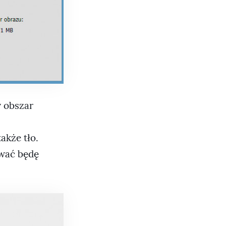
y obszar
akże tło.
ywać będę