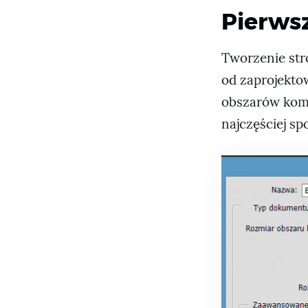
Pierws
Tworzenie str
od zaprojekto
obszarów komp
najczęściej s