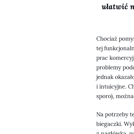
ułatwić 
Chociaż pomys
tej funkcjonal
prac komercyj
problemy podc
jednak okazał
i intuicyjne. 
sporo), można
Na potrzeby te
biegaczki. Wyk
z nagłówka, p