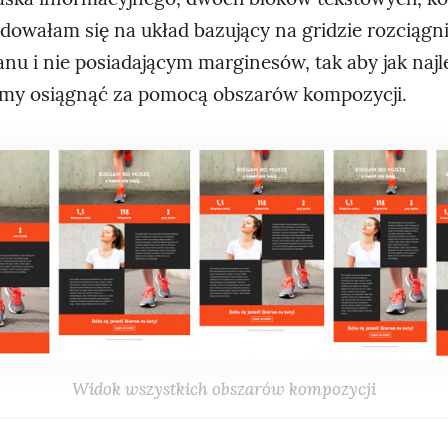
ydowałam się na układ bazujący na gridzie rozciągn
nu i nie posiadającym marginesów, tak aby jak najl
y osiągnąć za pomocą obszarów kompozycji.
Widok wszystkich obszarów kompozycji