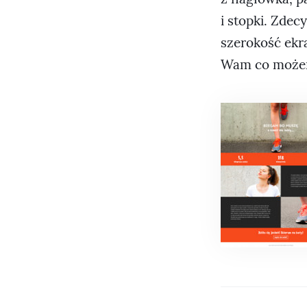
i stopki. Zdec
szerokość ekra
Wam co możem