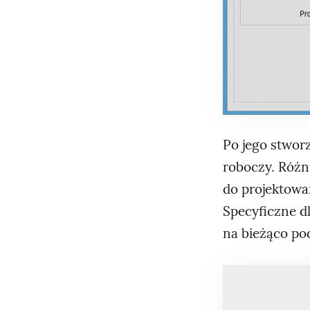
Po jego stwor
roboczy. Różn
do projektowa
Specyficzne d
na bieżąco po