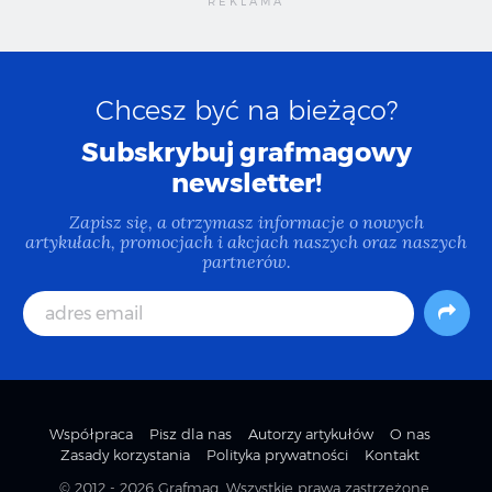
Chcesz być na bieżąco?
Subskrybuj grafmagowy
newsletter!
Zapisz się, a otrzymasz informacje o nowych
artykułach, promocjach i akcjach naszych oraz naszych
partnerów.
Współpraca
Pisz dla nas
Autorzy artykułów
O nas
Zasady korzystania
Polityka prywatności
Kontakt
© 2012 - 2026
Grafmag
. Wszystkie prawa zastrzeżone.