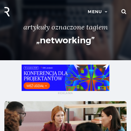
S
MENU
artykuły oznaczone tagiem
„networking”
Co 