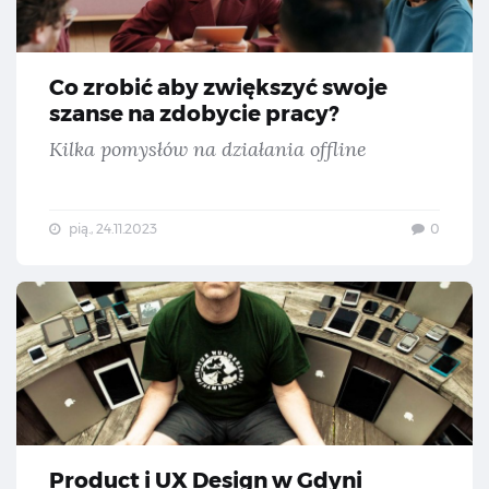
Co zrobić aby zwiększyć swoje
szanse na zdobycie pracy?
Kilka pomysłów na działania offline
pią., 24.11.2023
0
Pr
Product i UX Design w Gdyni