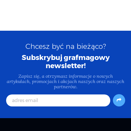
Chcesz być na bieżąco?
Subskrybuj grafmagowy
newsletter!
Zapisz się, a otrzymasz informacje o nowych
artykułach, promocjach i akcjach naszych oraz naszych
partnerów.