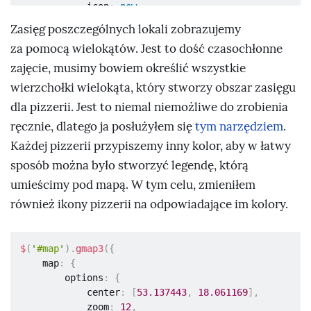
            icon
:
new
google
.
maps
.
MarkerImage
(
'img/pizza.png'
,
new
Zasięg poszczególnych lokali zobrazujemy
google
.
maps
.
Size
(
32
,
37
,
"px"
,
"px"
)
)
za pomocą wielokątów. Jest to dość czasochłonne
}
,
        events
:
{
zajęcie, musimy bowiem określić wszystkie
            click
:
function
(
marker
,
 event
,
wierzchołki wielokąta, który stworzy obszar zasięgu
context
)
{
dla pizzerii. Jest to niemal niemożliwe do zrobienia
var
 map 
=
$
(
this
)
.
gmap3
(
'get'
)
,
                    infowindow 
=
ręcznie, dlatego ja posłużyłem się
tym narzędziem
.
$
(
this
)
.
gmap3
(
{
get
:
{
name
:
'infowindow'
}
}
)
;
Każdej pizzerii przypiszemy inny kolor, aby w łatwy
if
(
infowindow
)
{
sposób można było stworzyć legendę, którą
                    infowindow
.
open
(
map
,
marker
)
;
umieścimy pod mapą. W tym celu, zmieniłem
również ikony pizzerii na odpowiadające im kolory.
infowindow
.
setContent
(
context
.
data
)
;
}
else
{
$
(
this
)
.
gmap3
(
{
$
(
'#map'
)
.
gmap3
(
{
                        infowindow
:
{
    map
:
{
                            anchor
:
 marker
,
        options
:
{
                            options
:
{
content
:
            center
:
[
53.137443
,
18.061169
]
,
context
.
data
}
            zoom
:
12
,