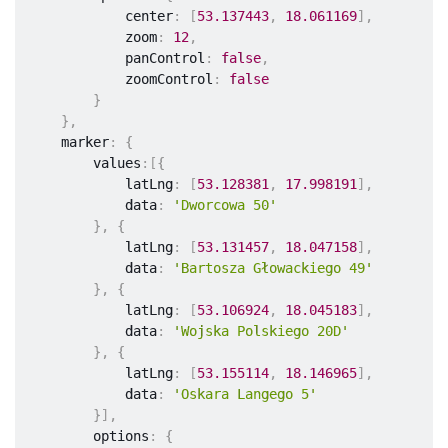
            center
:
[
53.137443
,
18.061169
]
,
                strokeColor 
:
'#005BB7'
            zoom
:
12
,
}
            panControl
:
false
,
}
]
            zoomControl
:
false
}
}
}
)
;
}
,
    marker
:
{
        values
:
[
{
            latLng
:
[
53.128381
,
17.998191
]
,
            data
:
'Dworcowa 50'
}
,
{
            latLng
:
[
53.131457
,
18.047158
]
,
            data
:
'Bartosza Głowackiego 49'
}
,
{
            latLng
:
[
53.106924
,
18.045183
]
,
            data
:
'Wojska Polskiego 20D'
}
,
{
            latLng
:
[
53.155114
,
18.146965
]
,
            data
:
'Oskara Langego 5'
}
]
,
        options
:
{