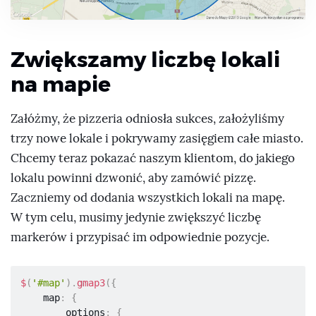
context
.
data
}
}
}
)
;
}
Zwiększamy liczbę lokali
}
}
na mapie
}
,
    circle
:
{
Załóżmy, że pizzeria odniosła sukces, założyliśmy
        values
:
[
{
            options
:
{
trzy nowe lokale i pokrywamy zasięgiem całe miasto.
                center
:
[
53.128381
,
17.998191
]
,
Chcemy teraz pokazać naszym klientom, do jakiego
                data
:
'Dowóz gratis!'
,
lokalu powinni dzwonić, aby zamówić pizzę.
                radius
:
1000
,
                fillColor 
:
'#91de58'
,
Zaczniemy od dodania wszystkich lokali na mapę.
                strokeColor 
:
'#58a81d'
W tym celu, musimy jedynie zwiększyć liczbę
}
markerów i przypisać im odpowiednie pozycje.
}
,
{
            options
:
{
                center
:
[
53.128381
,
17.998191
]
,
$
(
'#map'
)
.
gmap3
(
{
                data
:
'Dowóz: 3 zł'
,
    map
:
{
                radius
:
3000
,
        options
:
{
                fillColor 
:
'#008BB2'
,