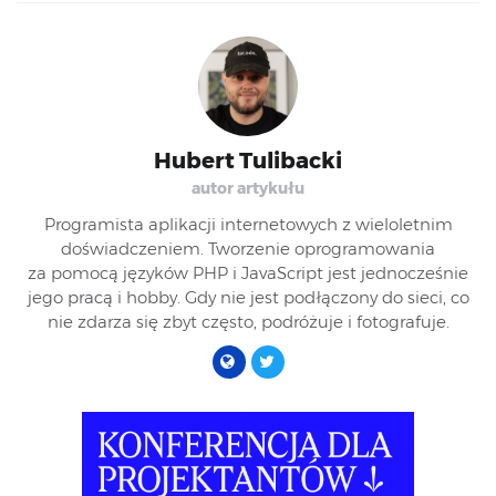
    styledmaptype
:
{
18.197479248046875
]
,
[
53.16447526188452
,
        id
:
'custom_style'
,
18.19782257080078
]
,
[
53.15665305315795
,
        options
:
{
18.192672729492188
]
,
[
53.15212375445426
,
            name
:
'Mapa'
18.18683624267578
]
,
[
53.144711144060224
,
}
,
18.16967010498047
]
,
[
53.13894489578424
,
        styles
:
[
{
18.154220581054688
]
,
[
53.13214796651392
,
            stylers
:
[
{
18.139114379882812
]
]
,
Hubert Tulibacki
                saturation
:
-
100
                strokeColor
:
'#559313'
,
autor artykułu
}
]
                fillColor
:
'#b6e97f'
}
,
{
}
Programista aplikacji internetowych z wieloletnim
            featureType
:
'poi.business'
,
}
]
doświadczeniem. Tworzenie oprogramowania
            stylers
:
[
{
}
za pomocą języków PHP i JavaScript jest jednocześnie
                visibility
:
'off'
}
)
;
jego pracą i hobby. Gdy nie jest podłączony do sieci, co
}
]
nie zdarza się zbyt często, podróżuje i fotografuje.
}
]
}
,
    polygon
:
{
        values
:
[
{
            options
:
{
                paths
:
[
[
53.136499
,
18.016248
]
,
[
53.138520
,
18.002965
]
,
[
53.137722
,
17.980070
]
,