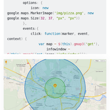
        options
:
{
            icon
:
new
google
.
maps
.
MarkerImage
(
'img/pizza.png'
,
new
google
.
maps
.
Size
(
32
,
37
,
"px"
,
"px"
)
)
}
,
        events
:
{
            click
:
function
(
marker
,
 event
,
context
)
{
var
 map 
=
$
(
this
)
.
gmap3
(
'get'
)
,
                    infowindow 
=
$
(
this
)
.
gmap3
(
{
get
:
{
name
:
'infowindow'
}
}
)
;
if
(
infowindow
)
{
                    infowindow
.
open
(
map
,
marker
)
;
infowindow
.
setContent
(
context
.
data
)
;
}
else
{
$
(
this
)
.
gmap3
(
{
                        infowindow
:
{
                            anchor
:
 marker
,
                            options
:
{
content
: