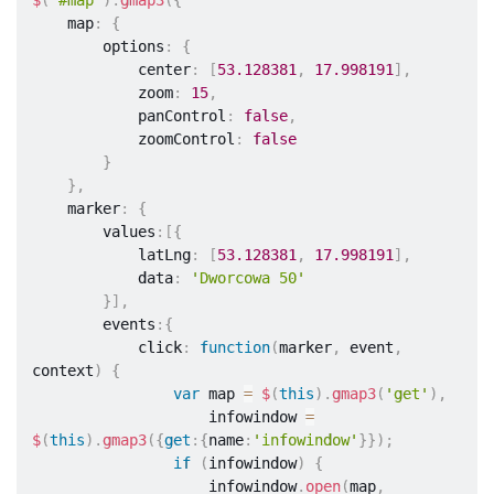
$
(
'#map'
)
.
gmap3
(
{
<
a
    map
:
{
href
=
"
http://grafmag.pl/artykuly/mapa-na-
        options
:
{
stronie-internetowej-przy-wykorzystaniu-google-
            center
:
[
53.128381
,
17.998191
]
,
maps-api/
"
>
Mapa na stronie internetowej przy 
            zoom
:
15
,
wykorzystaniu Google Maps API
</
a
>
            panControl
:
false
,
</
header
>
            zoomControl
:
false
<
div
id
=
"
map
"
>
</
div
>
}
}
,
<
script
    marker
:
{
src
=
"
//maps.google.com/maps/api/js?
        values
:
[
{
sensor=false
&amp;
language=pl
"
>
</
script
>
            latLng
:
[
53.128381
,
17.998191
]
,
<
script
            data
:
'Dworcowa 50'
src
=
"
//ajax.googleapis.com/ajax/libs/jquery/1.10.2/j
}
]
,
</
script
>
        events
:
{
<
script
src
=
"
js/gmap3.min.js
"
>
</
script
>
            click
:
function
(
marker
,
 event
,
<
script
>
context
)
{
// wszystkie następne wycinki kodu 
var
 map 
=
$
(
this
)
.
gmap3
(
'get'
)
,
należy umieścić tutaj
                    infowindow 
=
</
script
>
$
(
this
)
.
gmap3
(
{
get
:
{
name
:
'infowindow'
}
}
)
;
</
body
>
if
(
infowindow
)
{
</
html
>
                    infowindow
.
open
(
map
,