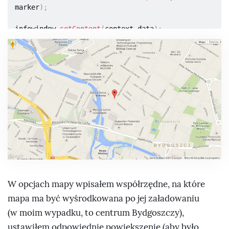
marker
)
;
infowindow
.
setContent
(
context
.
data
)
;
}
else
{
$
(
this
)
.
gmap3
(
{
                        infowindow
:
{
                            anchor
:
 marker
,
                            options
:
{
content
:
context
.
data
}
}
}
)
;
}
}
}
}
}
)
;
W opcjach mapy wpisałem współrzędne, na które
mapa ma być wyśrodkowana po jej załadowaniu
(w moim wypadku, to centrum Bydgoszczy),
ustawiłem odpowiednie powiększenie (aby było