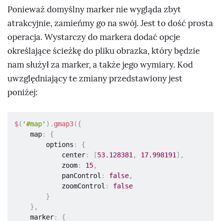
Ponieważ domyślny marker nie wygląda zbyt
atrakcyjnie, zamieńmy go na swój. Jest to dość prosta
operacja. Wystarczy do markera dodać opcje
określające ścieżkę do pliku obrazka, który będzie
nam służył za marker, a także jego wymiary. Kod
uwzględniający te zmiany przedstawiony jest
poniżej:
$
(
'#map'
)
.
gmap3
(
{
    map
:
{
        options
:
{
            center
:
[
53.128381
,
17.998191
]
,
            zoom
:
15
,
            panControl
:
false
,
            zoomControl
:
false
}
}
,
    marker
:
{