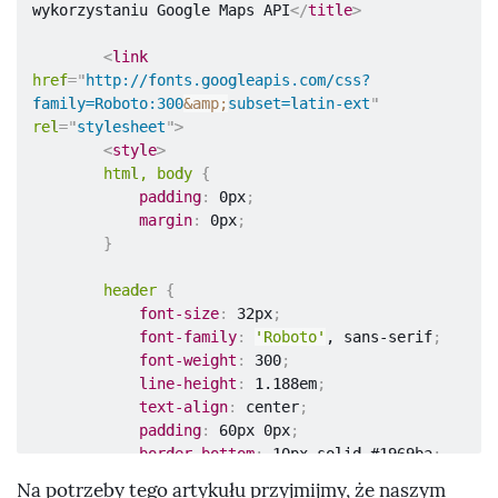
wykorzystaniu Google Maps API
</
title
>
<
link
href
=
"
http://fonts.googleapis.com/css?
family=Roboto:300
&amp;
subset=latin-ext
"
rel
=
"
stylesheet
"
>
<
style
>
html, body
{
padding
:
 0px
;
margin
:
 0px
;
}
header
{
font-size
:
 32px
;
font-family
:
'Roboto'
, sans-serif
;
font-weight
:
 300
;
line-height
:
 1.188em
;
text-align
:
 center
;
padding
:
 60px 0px
;
border-bottom
:
 10px solid #1969ba
;
background-color
:
 #232323
;
Na potrzeby tego artykułu przyjmijmy, że naszym