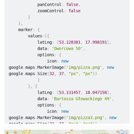
}
            panControl
:
false
,
}
)
;
            zoomControl
:
false
}
}
}
}
,
}
    marker
:
{
}
        values
:
[
{
}
)
;
            latLng
:
[
53.128381
,
17.998191
]
,
            data
:
'Dworcowa 50'
,
            options
:
{
                icon
:
new
google
.
maps
.
MarkerImage
(
'img/pizza.png'
,
new
google
.
maps
.
Size
(
32
,
37
,
"px"
,
"px"
)
)
}
}
,
{
            latLng
:
[
53.131457
,
18.047158
]
,
            data
:
'Bartosza Głowackiego 49'
,
            options
:
{
                icon
:
new
google
.
maps
.
MarkerImage
(
'img/pizza3.png'
,
new
google
.
maps
.
Size
(
32
,
37
,
"px"
,
"px"
)
)
}