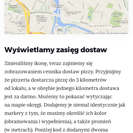
$
(
this
)
.
gmap3
(
{
                        infowindow
:
{
                            anchor
:
 marker
,
                            options
:
{
content
:
context
.
data
}
}
}
)
;
}
Wyświetlamy zasięg dostaw
}
}
Zmieniliśmy ikonę, teraz zajmiemy się
}
}
)
;
zobrazowaniem cennika dostaw pizzy. Przyjmijmy
że pizzeria dostarcza pizzę do 3 kilometrów
od lokalu, a w obrębie jednego kilometra dostawa
jest za darmo. Możemy to pokazać wytyczając
na mapie okręgi. Dodajemy je niemal identycznie jak
markery z tym, że musimy określić ich kolor
(obramowania i wypełnienia), a także promień
(w metrach). Poniżej kod z dodanymi dwoma