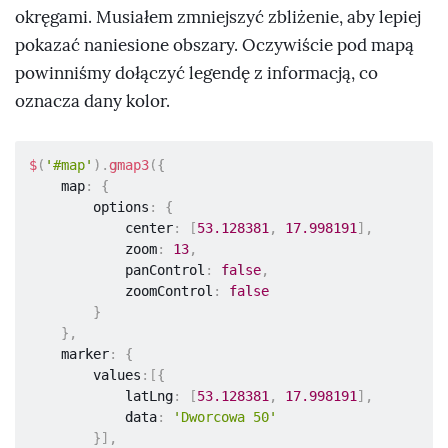
okręgami. Musiałem zmniejszyć zbliżenie, aby lepiej
pokazać naniesione obszary. Oczywiście pod mapą
powinniśmy dołączyć legendę z informacją, co
oznacza dany kolor.
$
(
'#map'
)
.
gmap3
(
{
    map
:
{
        options
:
{
            center
:
[
53.128381
,
17.998191
]
,
            zoom
:
13
,
            panControl
:
false
,
            zoomControl
:
false
}
}
,
    marker
:
{
        values
:
[
{
            latLng
:
[
53.128381
,
17.998191
]
,
            data
:
'Dworcowa 50'
}
]
,