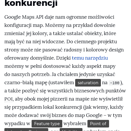
konkurencji
                    infowindow 
=
$
(
this
)
.
gmap3
(
{
get
:
{
name
:
'infowindow'
}
}
)
;
if
(
infowindow
)
{
Google Maps API daje nam ogromne możliwości
                    infowindow
.
open
(
map
,
konfiguracji map. Możemy na przykład dowolnie
marker
)
;
zmieniać jej kolory, a także ustalać obiekty, które
infowindow
.
setContent
(
context
.
data
)
;
mają być na niej widoczne. Do ciemnego projektu
}
else
{
strony może nie pasować radosny i kolorowy design
$
(
this
)
.
gmap3
(
{
                        infowindow
:
{
oferowany domyślnie. Dzięki
temu narzędziu
                            anchor
:
 marker
,
możemy w pełni dostosować każdy aspekt mapy
                            options
:
{
content
:
do naszych potrzeb. Ja chciałem jedynie uzyskać
context
.
data
}
}
czarno-białą mapę (ustawiłem
na
),
saturation
-100
}
)
;
a także pozbyć się wszystkich biznesowych punktów
}
, aby obok mojej pizzerii na mapie nie wyświetlił
}
POI
}
się przypadkiem lokal konkurencji (jak wiemy, każdy
}
,
może dodawać swój biznes do map Google – w tym
    polygon
:
{
wypadku w
wybrałem
        values
:
[
{
Feature type
Point of
            options
:
{