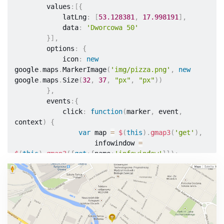
        values
:
[
{
            latLng
:
[
53.128381
,
17.998191
]
,
            data
:
'Dworcowa 50'
}
]
,
        options
:
{
            icon
:
new
google
.
maps
.
MarkerImage
(
'img/pizza.png'
,
new
google
.
maps
.
Size
(
32
,
37
,
"px"
,
"px"
)
)
}
,
        events
:
{
            click
:
function
(
marker
,
 event
,
context
)
{
var
 map 
=
$
(
this
)
.
gmap3
(
'get'
)
,
                    infowindow 
=
$
(
this
)
.
gmap3
(
{
get
:
{
name
:
'infowindow'
}
}
)
;
if
(
infowindow
)
{
                    infowindow
.
open
(
map
,
marker
)
;
infowindow
.
setContent
(
context
.
data
)
;
}
else
{