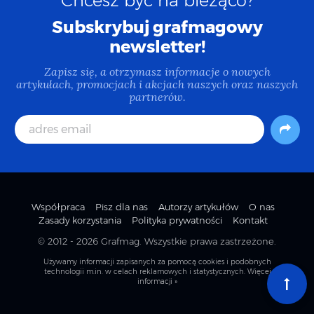
Chcesz być na bieżąco?
18.18683624267578
]
,
[
53.144711144060224
,
Subskrybuj grafmagowy
18.16967010498047
]
,
[
53.13894489578424
,
18.154220581054688
]
,
[
53.13214796651392
,
newsletter!
18.139114379882812
]
]
,
                strokeColor
:
'#559313'
,
Zapisz się, a otrzymasz informacje o nowych
artykułach, promocjach i akcjach naszych oraz naszych
                fillColor
:
'#b6e97f'
partnerów.
}
}
]
}
}
)
;
Współpraca
Pisz dla nas
Autorzy artykułów
O nas
Zasady korzystania
Polityka prywatności
Kontakt
© 2012 - 2026
Grafmag
. Wszystkie prawa zastrzeżone.
Używamy informacji zapisanych za pomocą cookies i podobnych
technologii m.in. w celach reklamowych i statystycznych.
Więcej
informacji »