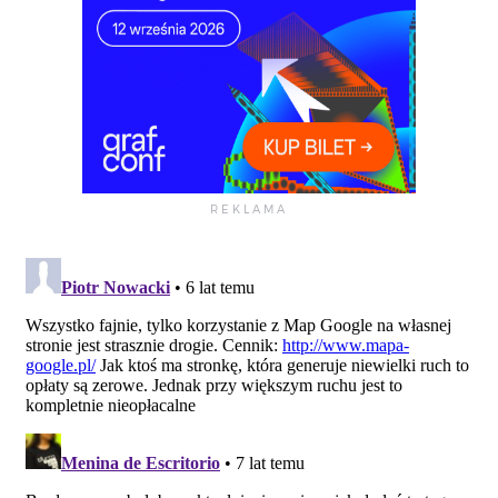
[
53.141976
,
17.977484
]
,
[
53.160384
,
17.975092
]
,
[
53.165916
,
17.971659
]
,
[
53.172978
,
17.970264
]
,
[
53.182790
,
17.968140
]
,
[
53.188756
,
17.971916
]
,
[
53.200686
,
17.984276
]
,
[
53.206238
,
17.983246
]
,
[
53.208089
,
17.974319
]
,
[
53.203976
,
17.970886
]
,
[
53.199041
,
17.970886
]
,
[
53.194104
,
17.962990
]
,
[
53.184230
,
17.953377
]
,
[
53.172090
,
17.953033
]
,
[
53.157271
,
17.954750
]
,
[
53.150271
,
17.957153
]
,
[
53.147800
,
17.947197
]
,
[
53.142652
,
17.945824
]
,
[
53.148006
,
17.920418
]
,
[
53.163652
,
17.921448
]
,
[
53.164475
,
17.908058
]
,
[
53.153771
,
17.902222
]
,
[
53.157065
,
17.889519
]
,
[
53.138945
,
17.879562
]
,
[
53.134620
,
17.879906
]
,
[
53.136885
,
17.892952
]
,
[
53.133590
,
17.913551
]
,
[
53.132457
,
17.926426
]
,
[
53.132148
,
17.941875
]
,
[
53.127719
,
17.965050
]
,
[
53.126277
,
17.976551
]
,
[
53.125350
,
17.985649
]
,
[
53.123367
,
18.001378
]
,
[
53.122363
,
18.006012
]
,
[
53.136498
,
18.016248
]
]
,
                strokeColor
:
'#dba300'
,
                fillColor
:
'#fade3c'
}
}
,
{