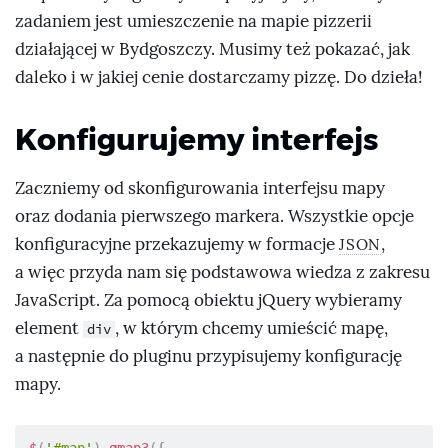
}
zadaniem jest umieszczenie na mapie pizzerii
header a
{
działającej w Bydgoszczy. Musimy też pokazać, jak
color
:
 #ffffff
;
daleko i w jakiej cenie dostarczamy pizzę. Do dzieła!
text-decoration
:
 none
;
}
Konfigurujemy interfejs
header a:hover
{
color
:
 #c5e2ff
;
Zaczniemy od skonfigurowania interfejsu mapy
}
oraz dodania pierwszego markera. Wszystkie opcje
#map
{
konfiguracyjne przekazujemy w formacje
,
JSON
position
:
 absolute
;
a więc przyda nam się podstawowa wiedza z zakresu
top
:
 168px
;
left
:
 0px
;
JavaScript. Za pomocą obiektu jQuery wybieramy
right
:
 0px
;
element
, w którym chcemy umieścić mapę,
div
bottom
:
 0px
;
a następnie do pluginu przypisujemy konfigurację
}
</
style
>
mapy.
</
head
>
<
body
>
<
header
>