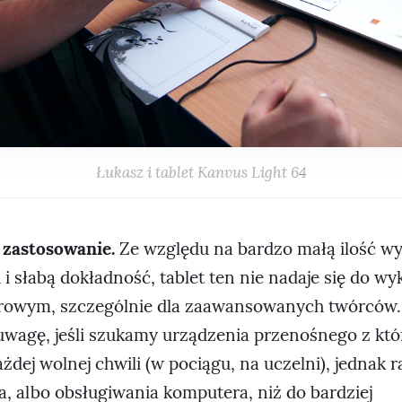
Łukasz i tablet Kanvus Light 64
zastosowanie.
Ze względu na bardzo małą ilość w
 i słabą dokładność, tablet ten nie nadaje się do w
rowym, szczególnie dla zaawansowanych twórców.
uwagę, jeśli szukamy urządzenia przenośnego z kt
żdej wolnej chwili (w pociągu, na uczelni), jednak r
a, albo obsługiwania komputera, niż do bardziej