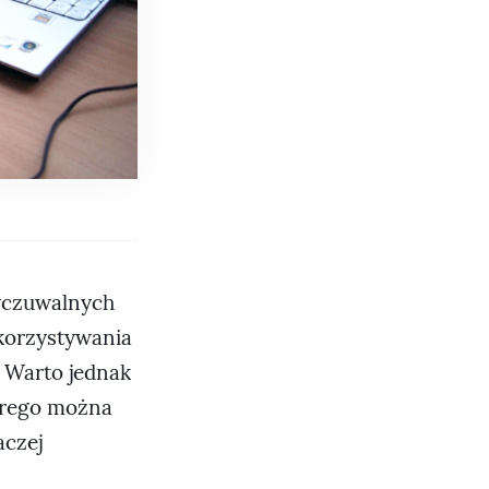
yczuwalnych
ykorzystywania
 Warto jednak
órego można
aczej