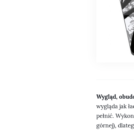
Wygląd, obudo
wygląda jak ła
pełnić. Wykona
górnej), dlate