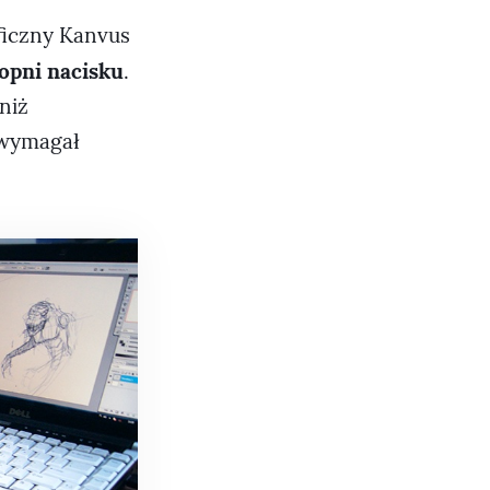
aficzny Kanvus
opni nacisku
.
niż
k wymagał