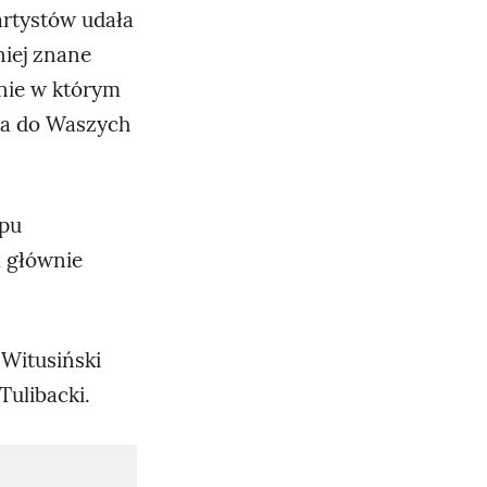
artystów udała
niej znane
enie w którym
ia do Waszych
epu
a głównie
 Witusiński
Tulibacki.