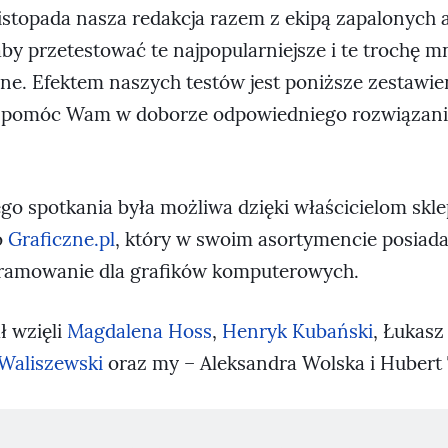
listopada nasza redakcja razem z ekipą zapalonych 
aby przetestować te najpopularniejsze i te trochę m
czne. Efektem naszych testów jest poniższe zestawi
ę pomóc Wam w doborze odpowiedniego rozwiązan
go spotkania była możliwa dzięki właścicielom skl
o
Graficzne.pl
, który w swoim asortymencie posiad
gramowanie dla grafików komputerowych.
ł wzięli
Magdalena Hoss
,
Henryk Kubański
, Łukasz
Waliszewski
oraz my – Aleksandra Wolska i Hubert 