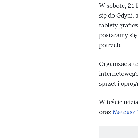
W sobotę, 24 
się do Gdyni, 
tablety grafi
postaramy si
potrzeb.
Organizacja te
internetoweg
sprzęt i opro
W teście udzia
oraz
Mateusz 