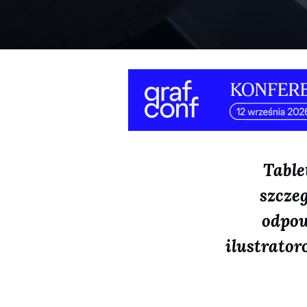
Table
szcze
odpow
ilustrator