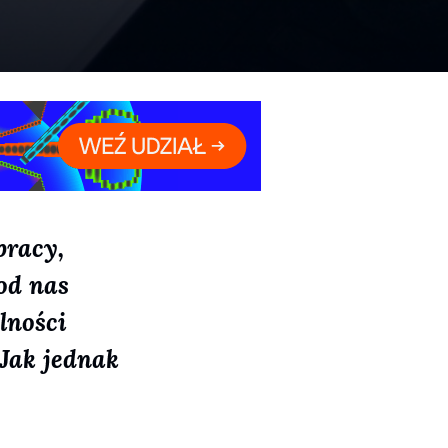
pracy,
od nas
lności
 Jak jednak