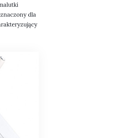
malutki
zeznaczony dla
arakteryzujący