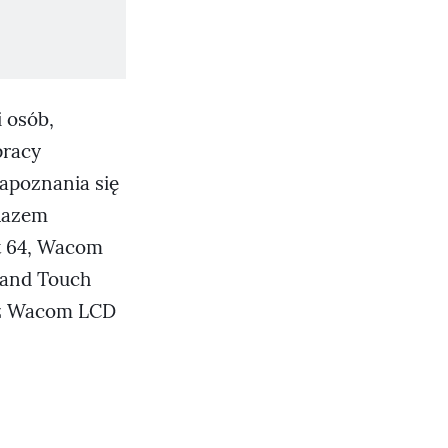
i osób,
pracy
zapoznania się
 Razem
ht 64, Wacom
and Touch
az Wacom LCD