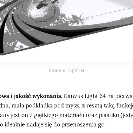
Kanvus Light 64
wa i jakość wykonania.
Kanvus Light 64 na pierws
dna, mała podkładka pod mysz, z resztą taką funkc
ny jest on z giętkiego materiału oraz plastiku (jed
go idealnie nadaje się do przenoszenia go.