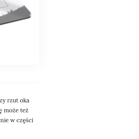
zy rzut oka
ję może też
ynie w części