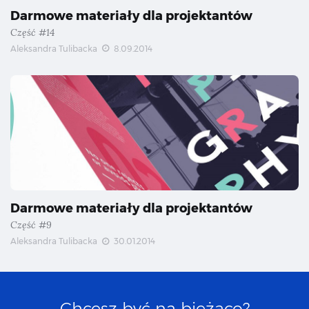
Darmowe materiały dla projektantów
Część #14
Aleksandra Tulibacka
8.09.2014
Darmowe materiały dla projektantów
Część #9
Aleksandra Tulibacka
30.01.2014
Chcesz być na bieżąco?