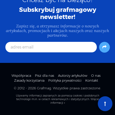
Subskrybuj grafmagowy
newsletter!
Zapisz się, a otrzymasz informacje o nowych
artykułach, promocjach i akcjach naszych oraz naszych
partnerów.
Współpraca
Pisz dla nas
Autorzy artykułów
O nas
Zasady korzystania
Polityka prywatności
Kontakt
© 2012 - 2026
Grafmag
. Wszystkie prawa zastrzeżone.
Używamy informacji zapisanych za pomocą cookies i podobnych
technologii m.in. w celach reklamowych i statystycznych.
Więcej
informacji »