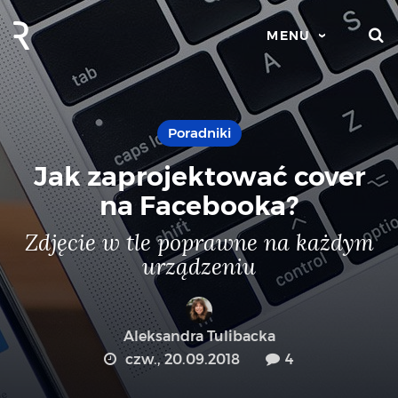
S
MENU
Poradniki
Jak zaprojektować cover
na Facebooka?
Zdjęcie w tle poprawne na każdym
urządzeniu
Aleksandra Tulibacka
czw., 20.09.2018
4