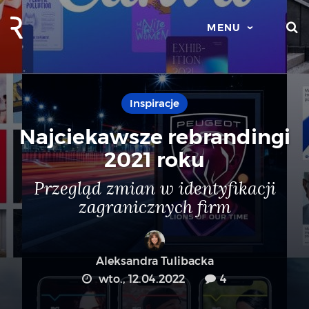
S
MENU
Inspiracje
Najciekawsze rebrandingi
2021 roku
Przegląd zmian w identyfikacji
zagranicznych firm
Aleksandra Tulibacka
wto., 12.04.2022
4