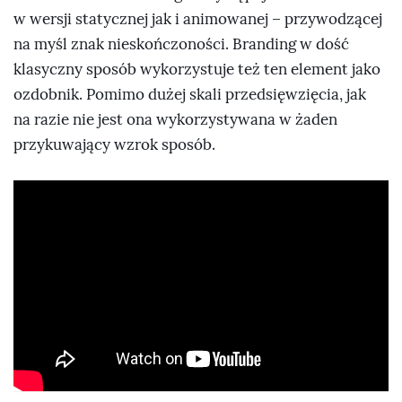
w wersji statycznej jak i animowanej – przywodzącej
na myśl znak nieskończoności. Branding w dość
klasyczny sposób wykorzystuje też ten element jako
ozdobnik. Pomimo dużej skali przedsięwzięcia, jak
na razie nie jest ona wykorzystywana w żaden
przykuwający wzrok sposób.