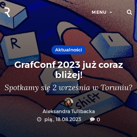
S
MENU
Aktualności
GrafConf 2023 już coraz
bliżej!
Spotkamy się 2 września w Toruniu?
Aleksandra Tulibacka
pią., 18.08.2023
0