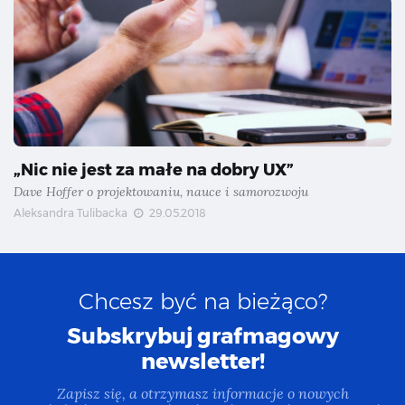
„Nic nie jest za małe na dobry UX”
Dave Hoffer o projektowaniu, nauce i samorozwoju
Aleksandra Tulibacka
29.05.2018
Chcesz być na bieżąco?
Subskrybuj grafmagowy
newsletter!
Zapisz się, a otrzymasz informacje o nowych