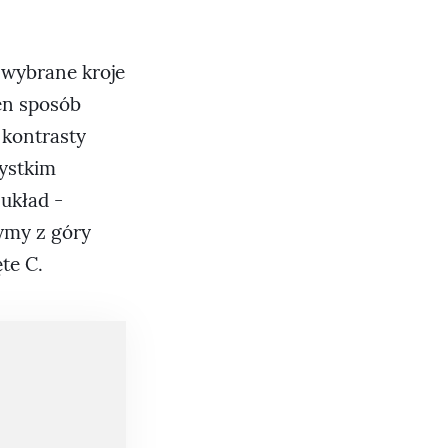
 wybrane kroje
ien sposób
 kontrasty
zystkim
 układ -
zymy z góry
te C.