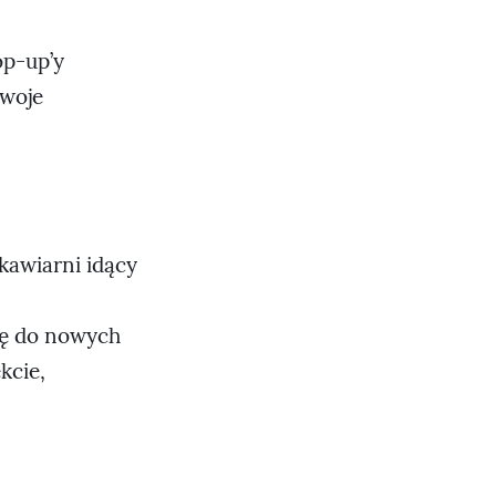
op-up’y
swoje
kawiarni idący
ię do nowych
kcie,