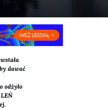
owstała
 by dawać
o odżyło
i LEŃ
j.