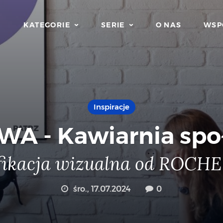
KATEGORIE
SERIE
O NAS
WSP
Inspiracje
WA - Kawiarnia spo
fikacja wizualna od ROCHE
śro., 17.07.2024
0