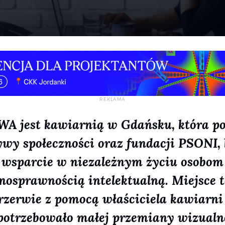
A jest kawiarnią w Gdańsku, która p
tywy społeczności oraz fundacji PSONI,
wsparcie w niezależnym życiu osobom
łnosprawnością intelektualną. Miejsce t
rzerwie z pomocą właściciela kawiarn
 potrzebowało małej przemiany wizualne