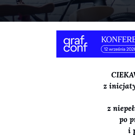
CIEKAW
z inicja
z niepe
po p
i