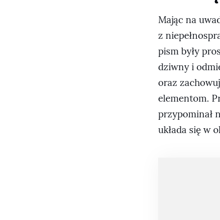
Mając na uwad
z niepełnospr
pism były pros
dziwny i odmie
oraz zachowuj
elementom. Pro
przypominał na
układa się w o