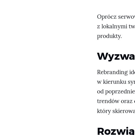
Oprócz serwow
z lokalnymi t
produkty.
Wyzwan
Rebranding id
w kierunku sy
od poprzednie
trendów oraz 
który skierow
Rozwią