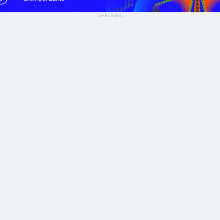
k przygotować się do rozmowy rekrutacyjnej w agencji brandingowej? — Rekrutacja do agencji br