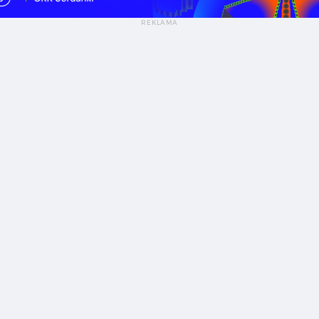
k stworzyć dobry projekt aplikacji związanej z finansami? — Case study nowej odsłony aplikacji P