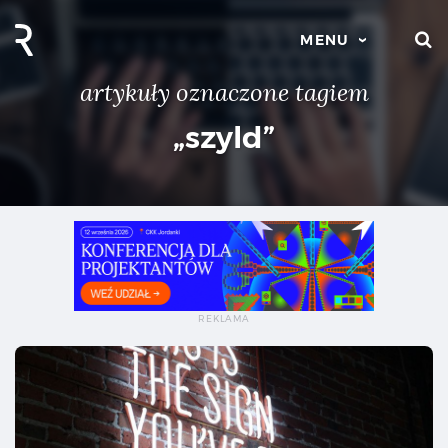
S
MENU
artykuły oznaczone tagiem
„szyld”
Szy