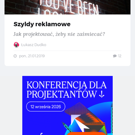
Szyldy reklamowe
Jak projektować, żeby nie zaśmiecać?
Łukasz Dudko
pon., 21.01.2019
12