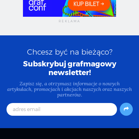
Chcesz być na bieżąco?
Subskrybuj grafmagowy
newsletter!
Zapisz się, a otrzymasz informacje o nowych
artykułach, promocjach i akcjach naszych oraz naszych
partnerów.