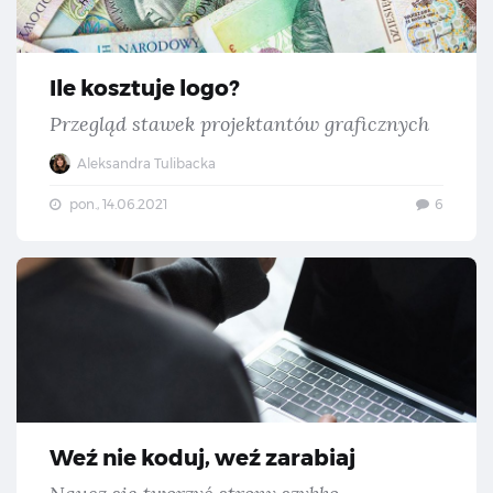
Ile kosztuje logo?
Przegląd stawek projektantów graficznych
Aleksandra Tulibacka
pon., 14.06.2021
6
Weź
Weź nie koduj, weź zarabiaj