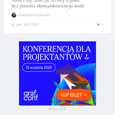
Naucz się tworzyć strony szybko,
bez pisania skomplikowanego kodu
Aleksandra Tulibacka
pon., 18.01.2021
0