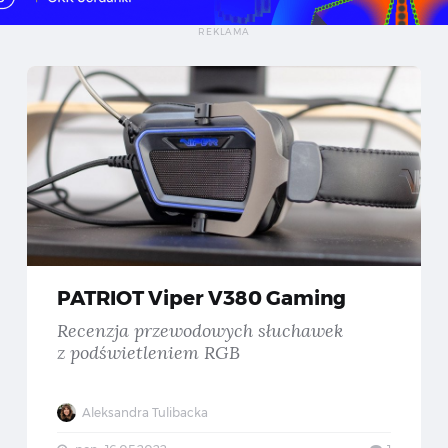
k poradzić sobie ze zbyt małą ilością miejsca na dysku laptopa? — Garść porad i mini recenzja dy
PATRI
PATRIOT Viper V380 Gaming
Recenzja przewodowych słuchawek
z podświetleniem RGB
Aleksandra Tulibacka