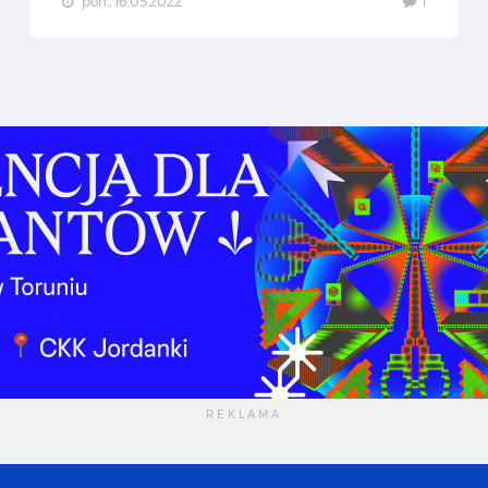
pon., 16.05.2022
1