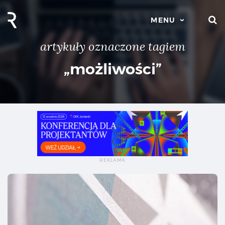
S
MENU
artykuły oznaczone tagiem
„możliwości”
Lak