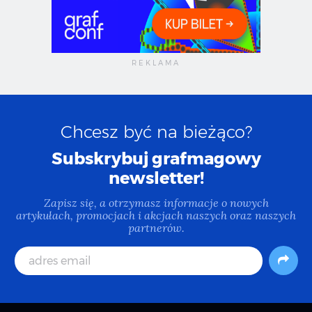
Chcesz być na bieżąco?
Subskrybuj grafmagowy
newsletter!
Zapisz się, a otrzymasz informacje o nowych
artykułach, promocjach i akcjach naszych oraz naszych
partnerów.