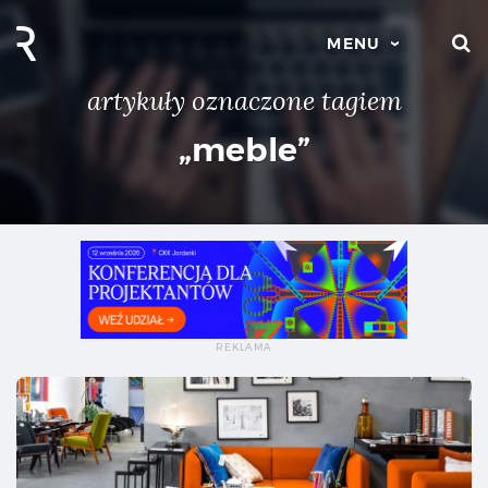
S
MENU
artykuły oznaczone tagiem
„meble”
„Cz