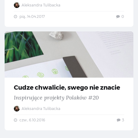
Aleksandra Tulibacka
pią., 14.04.2017
0
Cud
Cudze chwalicie, swego nie znacie
Inspirujące projekty Polaków #20
Aleksandra Tulibacka
czw., 6.10.2016
3