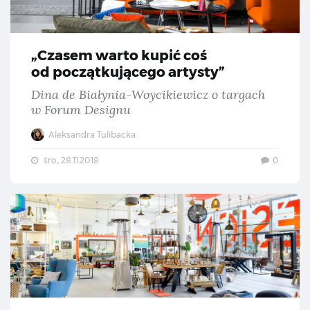
„Czasem warto kupić coś
od początkującego artysty”
Dina de Białynia-Woycikiewicz o targach
w Forum Designu
Aleksandra Tulibacka
śro., 28.11.2018
0
Nó