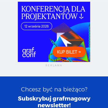
Chcesz być na bieżąco?
Subskrybuj grafmagowy
newsletter!