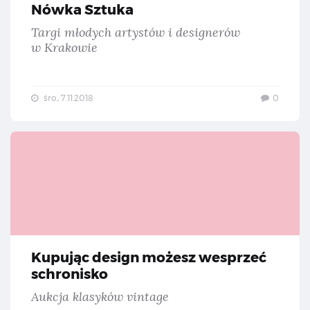
Nówka Sztuka
Targi młodych artystów i designerów
w Krakowie
śro., 7.11.2018
0
Kup
Kupując design możesz wesprzeć
schronisko
Aukcja klasyków vintage