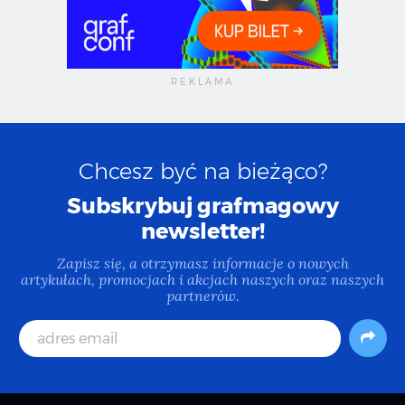
Chcesz być na bieżąco?
Subskrybuj grafmagowy
newsletter!
Zapisz się, a otrzymasz informacje o nowych
artykułach, promocjach i akcjach naszych oraz naszych
partnerów.