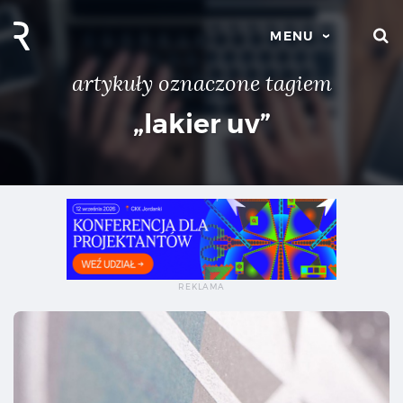
S
MENU
artykuły oznaczone tagiem
„lakier uv”
Lak