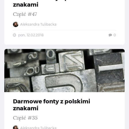
znakami
Część #47
Aleksandra Tulibacka
pon., 12.02.2018
0
Da
Darmowe fonty z polskimi
znakami
Część #35
Aleksandra Tulibacka