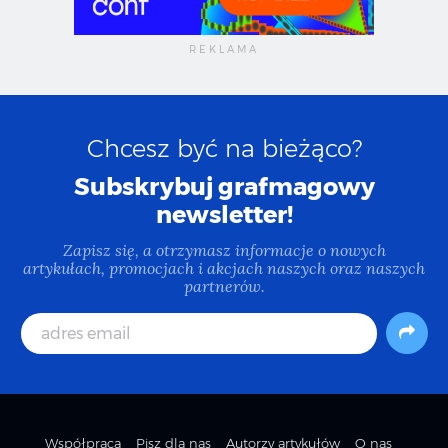
Chcesz być na bieżąco?
Subskrybuj grafmagowy
newsletter!
Zapisz się, a otrzymasz informacje o nowych
artykułach, promocjach i akcjach naszych oraz naszych
partnerów.
Współpraca
Pisz dla nas
Autorzy artykułów
O nas